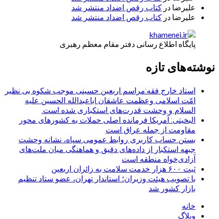
علیرضا
در
کتاب رقص اضداد منتشر شد
علیرضا
در
کتاب رقص اضداد منتشر شد
پایگاه اطلاع رسانی دفتر مقام معظم رهبری
نوشته‌های تازه
استاد خارج فقه:مراسم اربعین حسینی موجب شکوه بی نظیر
امّت اسلامی وعظمت عاشقان اباعبدالله الحسین علیه
السلام و وحشت قدرت‌های استکباری شده است.
البخیتی: آمریکا فرمانده اصلی حملات به کشورهای محور
مقاومت از جمله عراق است
بستن حساب کاربری روابط عمومی سپاه، نشانه‌ وحشت
جبهه استکبار از داده‌های دقیق و هماهنگی میان ملت‌های
آزادی‌خواه منطقه است
ثبت ۶۰۰ هزار خدمت سلامت به زائران اربعین
با تصویب هیئت وزیران؛ استاندار تهران، عضو ستاد تنظیم
بازار کشور شد
خانه
وبلاگ