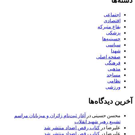
دسته‌ها
اجتماعی
اقتصادی
بقاع متبرکه
پزشکی
حسینیه‌ها
سیاسی
شهدا
صفحه اصلی
فرهنگی
مذهبی
مساجد
نظامی
ورزشی
آخرین دیدگاه‌ها
محسن حسینی
در
آغاز ثبت‌نام زائران و میزبانان مراسم
تشییع رهبر شهید انقلاب
علیرضا
در
کتاب رقص اضداد منتشر شد
علیرضا
در
کتاب رقص اضداد منتشر شد