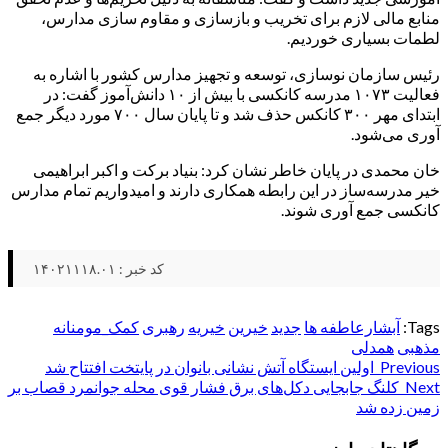
منابع مالی لازم برای تخریب و بازسازی و مقاوم سازی مدارس،
لطمات بسیاری خوردیم.
رئیس سازمان نوسازی، توسعه و تجهیز مدارس کشور با اشاره به
فعالیت ۱۰۷۳ مدرسه کانکسی با بیش از ۱۰ دانش‌آموز گفت: در
ابتدای مهر ۳۰۰ کانکس حذف شد و تا پایان سال ۷۰۰ مورد دیگر جمع
آوری می‌شود.
خان محمدی در پایان خاطر نشان کرد: بنیاد برکت و اکبر ابراهیمی
خیر مدرسه‌ساز در این رابطه همکاری دارند و امیدواریم تمام مدارس
کانکسی جمع آوری شوند.‌
کد خبر : ۱۴۰۲۱۱۱۸.۰۱
Tags:
آبشارعاطفه ها
جدید
خیرین
خیریه
رهبری
کمک_مومنانه
مذهبی
همدلی
Post
Previous
اولین ایستگاه آتش نشانی بانوان در پایتخت افتتاح شد
Next
کلنگ جابجایی دکل‌های برق فشار قوی محله جوانمرد قصاب بر
navigation
زمین زده شد