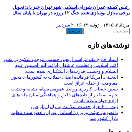
رئیس کمیته عمران شورای اسلامی شهر تهران خبر داد: تحویل
برخی منازل نوسازی شده جنگ ۱۲ روزه در تهران تا پایان سال
مرداد ۷, ۱۴۰۵ - ژوئیه ۲۹, ۲۰۲۶
سردبیر
جستجو
برای:
نوشته‌های تازه
استاد خارج فقه:مراسم اربعین حسینی موجب شکوه بی نظیر
امّت اسلامی وعظمت عاشقان اباعبدالله الحسین علیه
السلام و وحشت قدرت‌های استکباری شده است.
البخیتی: آمریکا فرمانده اصلی حملات به کشورهای محور
مقاومت از جمله عراق است
بستن حساب کاربری روابط عمومی سپاه، نشانه‌ وحشت
جبهه استکبار از داده‌های دقیق و هماهنگی میان ملت‌های
آزادی‌خواه منطقه است
ثبت ۶۰۰ هزار خدمت سلامت به زائران اربعین
با تصویب هیئت وزیران؛ استاندار تهران، عضو ستاد تنظیم
بازار کشور شد