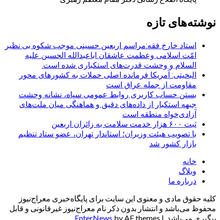
نوشته‌های تازه
استاد خارج فقه:مراسم اربعین حسینی موجب شکوه بی نظیر
امّت اسلامی وعظمت عاشقان اباعبدالله الحسین علیه
السلام و وحشت قدرت‌های استکباری شده است.
البخیتی: آمریکا فرمانده اصلی حملات به کشورهای محور
مقاومت از جمله عراق است
بستن حساب کاربری روابط عمومی سپاه، نشانه‌ وحشت
جبهه استکبار از داده‌های دقیق و هماهنگی میان ملت‌های
آزادی‌خواه منطقه است
ثبت ۶۰۰ هزار خدمت سلامت به زائران اربعین
با تصویب هیئت وزیران؛ استاندار تهران، عضو ستاد تنظیم
بازار کشور شد
خانه
وبلاگ
درباره ما
کلیه حقوق مادی و معنوی این سایت برای پایگاه‌خبری معراج‌نیوز
محفوظ می‌باشد و انتشار بدون ذکر نام معراج‌نیوز غیرقانونی و قابل
پیگیری می‌باشد.
|
by AF themes.
EnterNews