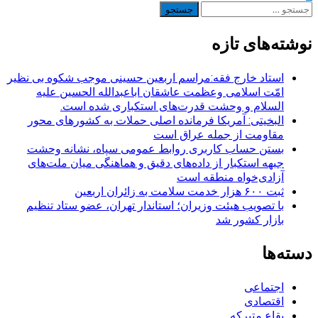
جستجو
نوشته‌ها
برای:
نوشته‌های تازه
استاد خارج فقه:مراسم اربعین حسینی موجب شکوه بی نظیر
امّت اسلامی وعظمت عاشقان اباعبدالله الحسین علیه
السلام و وحشت قدرت‌های استکباری شده است.
البخیتی: آمریکا فرمانده اصلی حملات به کشورهای محور
مقاومت از جمله عراق است
بستن حساب کاربری روابط عمومی سپاه، نشانه‌ وحشت
جبهه استکبار از داده‌های دقیق و هماهنگی میان ملت‌های
آزادی‌خواه منطقه است
ثبت ۶۰۰ هزار خدمت سلامت به زائران اربعین
با تصویب هیئت وزیران؛ استاندار تهران، عضو ستاد تنظیم
بازار کشور شد
دسته‌ها
اجتماعی
اقتصادی
بقاع متبرکه