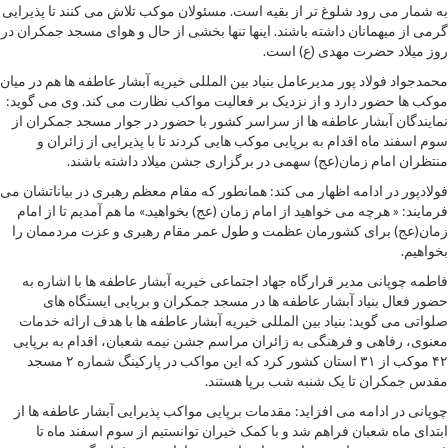
به شمار می رود شلوغ تر از بقیه است. مسئولان موکب تلاش می کنند تا پذیرایی
گرمی از میهمانان داشته باشند. اینها تنها بخشی از حال و هوای مسجد جمکران در
روز میلاد حضرت مهدی (ع) است.
محمدجواد فولاد پور مدیرعامل بنیاد بین المللی خیریه آبشار عاطفه ها هم در میان
موکب ها حضور دارد و از نزدیک بر فعالیت مواکب نظارت می کند. وی می گوید:
نمایندگان آبشار عاطفه ها از سراسر کشور با حضور در جوار مسجد جمکران از
سوم اسفند ماه اقدام به برپایی موکب هایی کردند تا با پذیرایی از زائران و
منتظران امام زمان(عج) سهمی در برگزاری جشن میلاد داشته باشند.
فولادپور در ادامه اظهار می کند: همانطور که مقام معظم رهبری در بیاناتشان می
فرمایند: « هرچه می خواهید از امام زمان (عج) بخواهید.» ما هم آمدیم تا از امام
زمان(عج) برای کشورمان عظمت و طول عمر مقام رهبری و عزت مردممان را
بخواهیم.
فاطمه چوپانی مدیر قرارگاه جهاد اجتماعی خیریه آبشار عاطفه ها با اشاره به
حضور فعال بنیاد آبشار عاطفه ها در مسجد جمکران و برپایی ایستگاه های
صلواتی می گوید: بنیاد بین المللی خیریه آبشار عاطفه ها با هدف ارائه خدمات
معنوی، رفاهی و فرهنگی به زائران مراسم جشن نیمه شعبان، اقدام به برپایی
۴۲ موکب از ۳۱ استان کشور کرد که این مواکب در پارکینگ شماره ۲ مسجد
مقدس جمکران تا یک شنبه شب برپا هستند.
چوپانی در ادامه می افزاید: مقدمات برپایی مواکب پذیرایی آبشار عاطفه ها از
ابتدای ماه شعبان فراهم شد و با کمک خیران توانستیم از سوم اسفند ماه تا