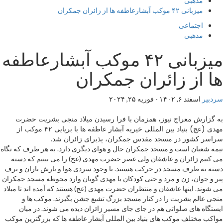
مذهبی
میزبانی ۴۲ موکب آبشارعاطفه ها از زائران جمکران
اجتماعی
مذهبی
میزبانی ۴۲ موکب آبشارعاطفه
ها از زائران جمکران
سردبیر
اسفند ۶, ۱۴۰۲ - فوریه ۲۵, ۲۰۲۴
به گزارش معراج نیوز، همزمان با فرا رسیدن میلاد منجی بشریت حضرت
مهدی (عج) بنیاد بین المللی خیریه آبشار عاطفه ها با برپایی ۴۲ موکب از
سراسر کشور در مسجد مقدس جمکران، پذیرای زائران شد.
نیمه شعبان است و مسجد جمکران حال و هوای دیگری دارد. به هر طرف که نگاه
می کنیم زائران و عاشقان ولی عصر حضرت مهدی (عج) را می بینیم که دسته
دسته به طرف مسجد در حرکت هستند. با وجود سردی هوا و بارش باران و برف
پیر و جوان، زن و مرد و حتی کودکان یا مهدی گویان وارد محوطه مسجد جمکران
می شوند. اینها عاشقان و منتظران حضرت مهدی (عج) هستند که آمده اند تا میلاد
منجی عالم بشریت را در کنار مسجد بزرگ تشیع جشن بگیرند. موکب ها و
ایستگاه های صلواتی هم در جای جای مسیر زائران دیده می شوند. در میان
مواکب مختلف موکب های بنیاد بین المللی آبشار عاطفه ها که بزرگترین موکب