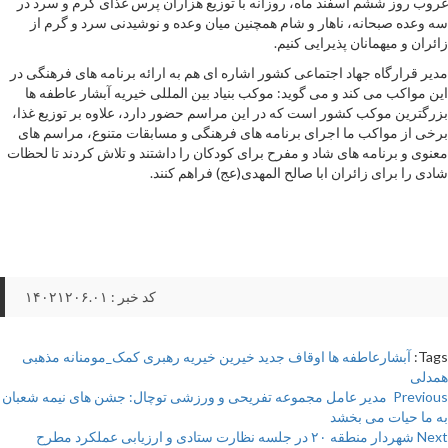
غروب روز ششم اسفند ماه، روزانه با توزیع هزاران پرس غذای گرم و سرد در
سه وعده صبحانه، ناهار و شام همچنین میان وعده و نوشیدنی سرد و گرم از
زائران و میهمانان پذیرایی کنیم.
مدیر قرارگاه جهاد اجتماعی کشور اشاره ای هم به ارائه برنامه های فرهنگی در
این مواکب می کند و می گوید: موکب بنیاد بین المللی خیریه آبشار عاطفه ها
بزرگترین موکب کشور است که در این مراسم حضور دارد، علاوه بر توزیع غذا،
برخی از مواکب ما اجرای برنامه های فرهنگی و مسابقات متنوع، مراسم های
معنوی و برنامه های شاد و مفرح برای کودکان را داشتند و تلاش کردند تا لحظات
شادی را برای زائران ابا صالح المهدی(عج) فراهم کنند.
کد خبر : ۱۴۰۲۱۲۰۶.۰۱
Tags:
آبشارعاطفه ها
اوقاف
جدید
خیرین
خیریه
رهبری
کمک_مومنانه
مذهبی
همدلی
Pos
Previous
مدیر عامل مجموعه تفریحی و ورزشی توچال: جشن های نیمه شعبان
به ما حیات می بخشد
navigatio
Next
شهردار منطقه ۲۰ در جلسه نظارت ستادی و ارزیابی عملکرد مطرح