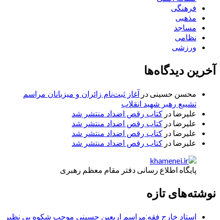
فرهنگی
مذهبی
مساجد
نظامی
ورزشی
آخرین دیدگاه‌ها
محسن حسینی
در
آغاز ثبت‌نام زائران و میزبانان مراسم
تشییع رهبر شهید انقلاب
علیرضا
در
کتاب رقص اضداد منتشر شد
علیرضا
در
کتاب رقص اضداد منتشر شد
علیرضا
در
کتاب رقص اضداد منتشر شد
علیرضا
در
کتاب رقص اضداد منتشر شد
پایگاه اطلاع رسانی دفتر مقام معظم رهبری
نوشته‌های تازه
استاد خارج فقه:مراسم اربعین حسینی موجب شکوه بی نظیر