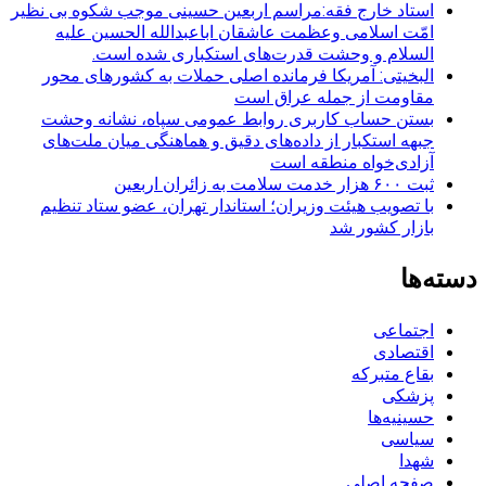
استاد خارج فقه:مراسم اربعین حسینی موجب شکوه بی نظیر
امّت اسلامی وعظمت عاشقان اباعبدالله الحسین علیه
السلام و وحشت قدرت‌های استکباری شده است.
البخیتی: آمریکا فرمانده اصلی حملات به کشورهای محور
مقاومت از جمله عراق است
بستن حساب کاربری روابط عمومی سپاه، نشانه‌ وحشت
جبهه استکبار از داده‌های دقیق و هماهنگی میان ملت‌های
آزادی‌خواه منطقه است
ثبت ۶۰۰ هزار خدمت سلامت به زائران اربعین
با تصویب هیئت وزیران؛ استاندار تهران، عضو ستاد تنظیم
بازار کشور شد
دسته‌ها
اجتماعی
اقتصادی
بقاع متبرکه
پزشکی
حسینیه‌ها
سیاسی
شهدا
صفحه اصلی