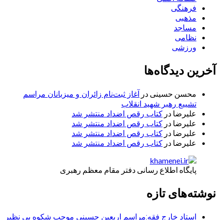
فرهنگی
مذهبی
مساجد
نظامی
ورزشی
آخرین دیدگاه‌ها
محسن حسینی
در
آغاز ثبت‌نام زائران و میزبانان مراسم
تشییع رهبر شهید انقلاب
علیرضا
در
کتاب رقص اضداد منتشر شد
علیرضا
در
کتاب رقص اضداد منتشر شد
علیرضا
در
کتاب رقص اضداد منتشر شد
علیرضا
در
کتاب رقص اضداد منتشر شد
پایگاه اطلاع رسانی دفتر مقام معظم رهبری
نوشته‌های تازه
استاد خارج فقه:مراسم اربعین حسینی موجب شکوه بی نظیر