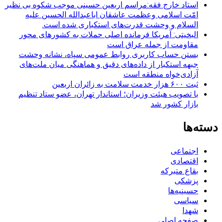
استاد خارج فقه:مراسم اربعین حسینی موجب شکوه بی نظیر
امّت اسلامی وعظمت عاشقان اباعبدالله الحسین علیه
السلام و وحشت قدرت‌های استکباری شده است.
البخیتی: آمریکا فرمانده اصلی حملات به کشورهای محور
مقاومت از جمله عراق است
بستن حساب کاربری روابط عمومی سپاه، نشانه‌ وحشت
جبهه استکبار از داده‌های دقیق و هماهنگی میان ملت‌های
آزادی‌خواه منطقه است
ثبت ۶۰۰ هزار خدمت سلامت به زائران اربعین
با تصویب هیئت وزیران؛ استاندار تهران، عضو ستاد تنظیم
بازار کشور شد
دسته‌ها
اجتماعی
اقتصادی
بقاع متبرکه
پزشکی
حسینیه‌ها
سیاسی
شهدا
صفحه اصلی