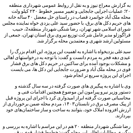
به گزارش معراج نیوز و به نقل از روابط عمومی شهرداری منطقه
۲۰؛ عملیات اجرایی جابجایی و تغییر مسیر خطوط ۲۳۰ کیلو ولت
محله ملک آباد جوانمرد قصاب در راستای حل معضل ۴۰ ساله خانه
های حریم دکل های برق، با حضور سید علی یزدی خواه نماینده مجلس
شورای اسلامی شهر تهران، رضا شنگی شهردار منطقه2، حبیب
قراگوزلو مدیرعامل شرکت توزیع نیروی برق استان تهران، جمعی از
مسئولین ارشد شهری و معتمدین محله برگزار شد.
سیدعلی یزدیخواه با اشاره به اهمیت این پروژه، این اقدام بزرگ را
عیدی دهه فجر به مردم دانست و گفت: با توجه به درخواستهای اهالی
و مشکلات بوجود آمده برای ساکنین در حریم دکل های برق فشار
قوی در محله ملک آباد و ضرورت جابجایی این دکل ها، می بایست
اجرای این پروژه سریع تر انجام شود.
وی با اشاره به پیگیری های صورت گرفته در سه سال گذشته و
دستور وزیر نیرو پیرامون این موضوع همچنین اقدامات فنی و
محاسباتی صورت گرفته ابراز امیدواری کرد با اجرای این پروژه قبل
از پیک مصرف برق در تابستان۱۴۰۳، مردم محله ضمن برخورداری از
ارزش افزوده املاک خود، بتوانند به ساخت و ساز ساختمان‌های خود
بپردازند.
رضا شنگی شهردار منطقه ۲۰ هم در این مراسم با اشاره به بررسی و
پیگیری مطالبات اهالی این محله گفت: خطوط فشار قوی برق،