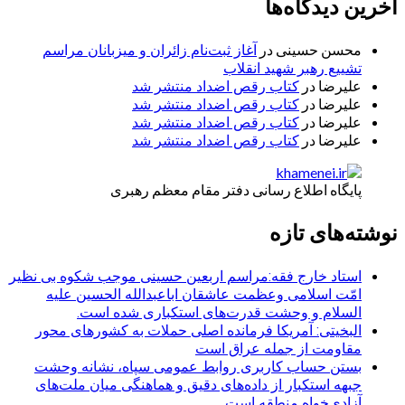
آخرین دیدگاه‌ها
محسن حسینی
در
آغاز ثبت‌نام زائران و میزبانان مراسم
تشییع رهبر شهید انقلاب
علیرضا
در
کتاب رقص اضداد منتشر شد
علیرضا
در
کتاب رقص اضداد منتشر شد
علیرضا
در
کتاب رقص اضداد منتشر شد
علیرضا
در
کتاب رقص اضداد منتشر شد
پایگاه اطلاع رسانی دفتر مقام معظم رهبری
نوشته‌های تازه
استاد خارج فقه:مراسم اربعین حسینی موجب شکوه بی نظیر
امّت اسلامی وعظمت عاشقان اباعبدالله الحسین علیه
السلام و وحشت قدرت‌های استکباری شده است.
البخیتی: آمریکا فرمانده اصلی حملات به کشورهای محور
مقاومت از جمله عراق است
بستن حساب کاربری روابط عمومی سپاه، نشانه‌ وحشت
جبهه استکبار از داده‌های دقیق و هماهنگی میان ملت‌های
آزادی‌خواه منطقه است