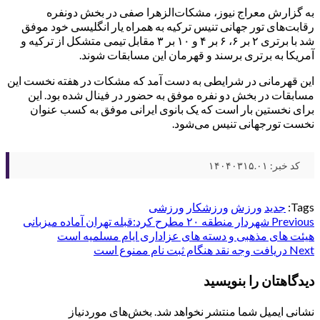
به گزارش معراج نیوز، مشکات‌الزهرا صفی در بخش دونفره
رقابت‌های تور جهانی تنیس ترکیه به همراه یار انگلیسی خود موفق
شد با برتری ۲ بر ۶، ۶ بر ۴ و ۱۰ بر ۳ مقابل تیمی متشکل از ترکیه و
آمریکا به برتری برسند و قهرمان این مسابقات شوند.
این قهرمانی در شرایطی به دست آمد که مشکات در هفته نخست این
مسابقات در بخش دو نفره موفق به حضور در فینال شده بود. این
برای نخستین بار است که یک بانوی ایرانی موفق به کسب عنوان
نخست تورجهانی تنیس می‌شود.
کد خبر: ۱۴۰۴۰۳۱۵.۰۱
Tags:
جدید
ورزش
ورزشکار
ورزشی
Post
Previous
شهردار منطقه ۲۰ مطرح کرد:قبله تهران آماده میزبانی
هیئت های مذهبی و دسته های عزاداری ایام مسلمیه است
navigation
Next
دریافت وجه نقد هنگام ثبت نام ممنوع است
دیدگاهتان را بنویسید
نشانی ایمیل شما منتشر نخواهد شد.
بخش‌های موردنیاز