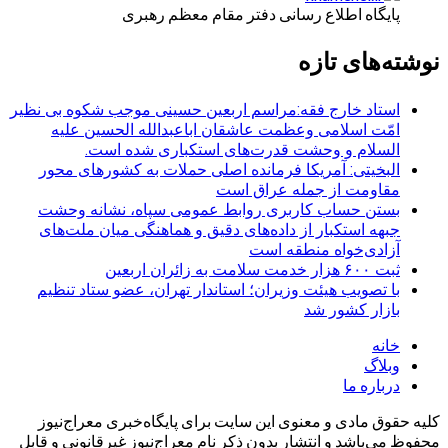
پایگاه اطلاع رسانی دفتر مقام معظم رهبری
نوشته‌های تازه
استاد خارج فقه:مراسم اربعین حسینی موجب شکوه بی نظیر
امّت اسلامی وعظمت عاشقان اباعبدالله الحسین علیه
السلام و وحشت قدرت‌های استکباری شده است.
البخیتی: آمریکا فرمانده اصلی حملات به کشورهای محور
مقاومت از جمله عراق است
بستن حساب کاربری روابط عمومی سپاه، نشانه‌ وحشت
جبهه استکبار از داده‌های دقیق و هماهنگی میان ملت‌های
آزادی‌خواه منطقه است
ثبت ۶۰۰ هزار خدمت سلامت به زائران اربعین
با تصویب هیئت وزیران؛ استاندار تهران، عضو ستاد تنظیم
بازار کشور شد
خانه
وبلاگ
درباره ما
کلیه حقوق مادی و معنوی این سایت برای پایگاه‌خبری معراج‌نیوز
محفوظ می‌باشد و انتشار بدون ذکر نام معراج‌نیوز غیرقانونی و قابل