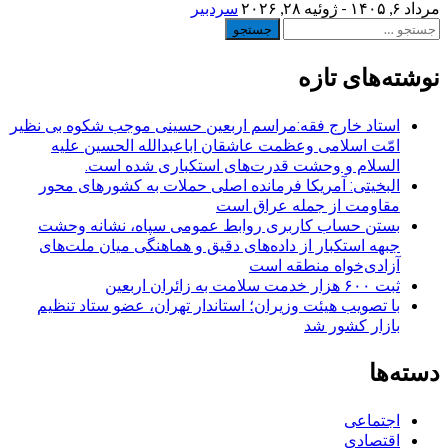
مرداد ۶, ۱۴۰۵ - ژوئیه ۲۸, ۲۰۲۶
سردبیر
جستجو
برای:
نوشته‌های تازه
استاد خارج فقه:مراسم اربعین حسینی موجب شکوه بی نظیر
امّت اسلامی وعظمت عاشقان اباعبدالله الحسین علیه
السلام و وحشت قدرت‌های استکباری شده است.
البخیتی: آمریکا فرمانده اصلی حملات به کشورهای محور
مقاومت از جمله عراق است
بستن حساب کاربری روابط عمومی سپاه، نشانه‌ وحشت
جبهه استکبار از داده‌های دقیق و هماهنگی میان ملت‌های
آزادی‌خواه منطقه است
ثبت ۶۰۰ هزار خدمت سلامت به زائران اربعین
با تصویب هیئت وزیران؛ استاندار تهران، عضو ستاد تنظیم
بازار کشور شد
دسته‌ها
اجتماعی
اقتصادی