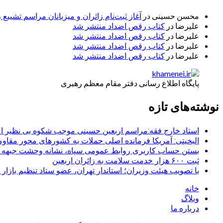
محسن حسینی
در
آغاز ثبت‌نام زائران و میزبانان مراسم تشییع 
علیرضا
در
کتاب رقص اضداد منتشر شد
علیرضا
در
کتاب رقص اضداد منتشر شد
علیرضا
در
کتاب رقص اضداد منتشر شد
علیرضا
در
کتاب رقص اضداد منتشر شد
پایگاه اطلاع رسانی دفتر مقام معظم رهبری
نوشته‌های تازه
استاد خارج فقه:مراسم اربعین حسینی موجب شکوه بی نظیر ا
البخیتی: آمریکا فرمانده اصلی حملات به کشورهای محور مقا
بستن حساب کاربری روابط عمومی سپاه، نشانه‌ وحشت جبهه است
ثبت ۶۰۰ هزار خدمت سلامت به زائران اربعین
با تصویب هیئت وزیران؛ استاندار تهران، عضو ستاد تنظیم بازار
خانه
وبلاگ
درباره ما