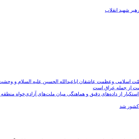
رهبر شهید انقلاب
مّت اسلامی وعظمت عاشقان اباعبدالله الحسین علیه السلام و وحش
ومت از جمله عراق است
کبار از داده‌های دقیق و هماهنگی میان ملت‌های آزادی‌خواه منطقه
 کشور شد