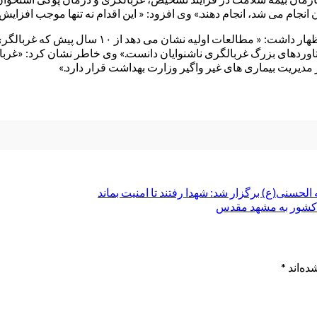
ام می شد، انجام دهند.» وی افزود: « این اقدام نه تنها موجب افزای
مدیر کل دفتر مدیریت بیماری های غیرواگیر وزارت ب
ستاوردهای بزرگ غربالگری ناشنوایان دانست.» وی خاطر نشان کرد: «غر
دیریت بیماری های غیر واگیر وزارت بهداشت قرار دارد.»
حسنی(ع) برگزار شد: شهدا رفتند تا امنیت بماند
ده‌اند
*