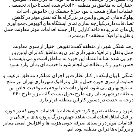
اختیارات به مناطق در منطقه۲۰ انجام شده است؛اجرای تخصصی
عملیات اصلاح هندسی، نبود چراغ چشمک زن خاموش، احداث
پهلوگاه های عریض و ایمن در بزرگراه ها که نقش موثر در کاهش
تصادفات دارد،یکپارچه سازی نمای ایستگاه های اتوبوس،جمع آوری
پل های عابر پیاده فاقد کارایی را از جمله اقدامات موثر معاونت حمل
و نقل و ترافیک منطقه۲۰ برشمرد.
رضا شنگی شهردار منطقه گفت: تفویض اختیار از سوی معاونت
حمل و نقل و ترافیک شهرداری تهران به مناطق که برای اولین بار
اجرایی شده نشانه اعتماد این حوزه به مناطق است و می بایست با
حسن تدبیر و کارمطالعاتی انجام شود تا خدشه ای به آن وارد نشود.
شنگی با بیان اینکه در کنار نظارت بر اجرای عملکرد مناطق، ترغیب و
حمایت از سوی حوزه حمل و نقل و ترافیک شهرداری تهران نیز منتج
به نتایج بهتری می شود، اظهار داشت: با توجه به موقعیت خاص این
منطقه در شهرستان ری، طرح تحول بیست گانه نیز و طرح ۳۶۰
درجه به جدیت در دستور کار این منطقه قرار دارد.
شهردار منطقه تصریح کرد: خوشبختانه با اقدامات خوبی که در حوزه
ترافیک اتفاق افتاده است شاهد جهش بزرگ پروژه های ترافیکی و
اقدامات موثر در راستای صرفه جویی هزینه ها و افزایش ایمنی معابر
و بزرگراه ها در این منطقه بوده ایم.