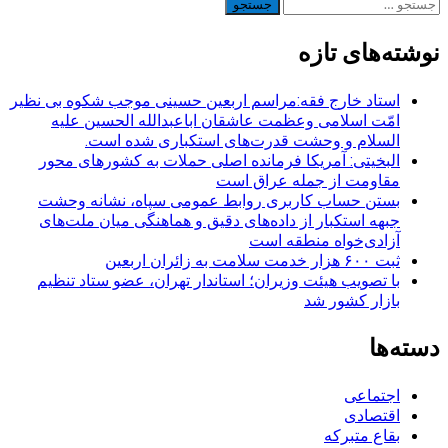
جستجو
برای:
نوشته‌های تازه
استاد خارج فقه:مراسم اربعین حسینی موجب شکوه بی نظیر
امّت اسلامی وعظمت عاشقان اباعبدالله الحسین علیه
السلام و وحشت قدرت‌های استکباری شده است.
البخیتی: آمریکا فرمانده اصلی حملات به کشورهای محور
مقاومت از جمله عراق است
بستن حساب کاربری روابط عمومی سپاه، نشانه‌ وحشت
جبهه استکبار از داده‌های دقیق و هماهنگی میان ملت‌های
آزادی‌خواه منطقه است
ثبت ۶۰۰ هزار خدمت سلامت به زائران اربعین
با تصویب هیئت وزیران؛ استاندار تهران، عضو ستاد تنظیم
بازار کشور شد
دسته‌ها
اجتماعی
اقتصادی
بقاع متبرکه