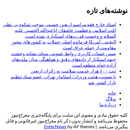
نوشته‌های تازه
استاد خارج فقه:مراسم اربعین حسینی موجب شکوه بی نظیر
امّت اسلامی وعظمت عاشقان اباعبدالله الحسین علیه
السلام و وحشت قدرت‌های استکباری شده است.
البخیتی: آمریکا فرمانده اصلی حملات به کشورهای محور
مقاومت از جمله عراق است
بستن حساب کاربری روابط عمومی سپاه، نشانه‌ وحشت
جبهه استکبار از داده‌های دقیق و هماهنگی میان ملت‌های
آزادی‌خواه منطقه است
ثبت ۶۰۰ هزار خدمت سلامت به زائران اربعین
با تصویب هیئت وزیران؛ استاندار تهران، عضو ستاد تنظیم
بازار کشور شد
خانه
وبلاگ
درباره ما
کلیه حقوق مادی و معنوی این سایت برای پایگاه‌خبری معراج‌نیوز
محفوظ می‌باشد و انتشار بدون ذکر نام معراج‌نیوز غیرقانونی و قابل
پیگیری می‌باشد.
|
by AF themes.
EnterNews