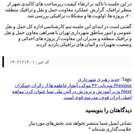
در این جلسه با تاکید بر ارتقاء کیفیت زیرساخت های کالبدی شهر از
منظر ترافیک، گزارش عملکرد معاونت حمل و نقل و ترافیک منطقه
۲۰، پروژه ها، اولویت ها و مشکلات ترافیکی بررسی شد.
گفتنی است در ابتدای این جلسه تیم کارشناسی اداره کل حمل و نقل
عمومی و امور مناطق شهرداری تهران با همراهی معاون حمل و نقل
و ترافیک منطقه و مدیران این معاونت از پروژه های احداثی و
وضعیت تجهیزات و المان های ترافیکی بازدید کردند.
کد خبر : ۱۴۰۲۱۲۱۳.۰۱
Tags:
جدید
رهبری
شهرداری
Post
Previous
میزبانی ۴۲ موکب آبشارعاطفه ها از زائران جمکران
Next
وزیر آموزش و پرورش در آئین ملی تمنا عنوان کرد: مولفه
navigation
اصلی ایران قوی، مدرسه قوی است
دیدگاهتان را بنویسید
نشانی ایمیل شما منتشر نخواهد شد.
بخش‌های موردنیاز
علامت‌گذاری شده‌اند
*