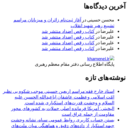
آخرین دیدگاه‌ها
محسن حسینی
در
آغاز ثبت‌نام زائران و میزبانان مراسم
تشییع رهبر شهید انقلاب
علیرضا
در
کتاب رقص اضداد منتشر شد
علیرضا
در
کتاب رقص اضداد منتشر شد
علیرضا
در
کتاب رقص اضداد منتشر شد
علیرضا
در
کتاب رقص اضداد منتشر شد
پایگاه اطلاع رسانی دفتر مقام معظم رهبری
نوشته‌های تازه
استاد خارج فقه:مراسم اربعین حسینی موجب شکوه بی نظیر
امّت اسلامی وعظمت عاشقان اباعبدالله الحسین علیه
السلام و وحشت قدرت‌های استکباری شده است.
البخیتی: آمریکا فرمانده اصلی حملات به کشورهای محور
مقاومت از جمله عراق است
بستن حساب کاربری روابط عمومی سپاه، نشانه‌ وحشت
جبهه استکبار از داده‌های دقیق و هماهنگی میان ملت‌های