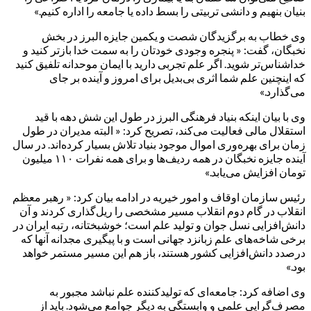
بنیان بنهیم و دانشی تربیتی را بسط داده یا جامعه را اداره کنیم.»
وی خطاب به برگزیدگان شصت و یکمین جایزه البرز در بخش
نخبگان، گفت: « پنجره وجودی خودتان را به سمت خدا بازتر کنید و
خداشناس‌تر شوید. اگر علم تجربی دارید با ایمان موحدانه تلفیق کنید
که اینچنین علم شما اثری بی‌بدیل برای امروز و آینده بر جای
می‌گذارد.»
وی با بیان اینکه بنیاد فرهنگی البرز در طول این شش دهه با قید
استقلال مالی فعالیت می‌کند، تصریح کرد: « البته مدیران در طول
زمان برای بهره‌وری اموال موجود بنیاد تلاش بسیار کرده‌اند. در سال
آینده جایزه نخبگان در همه ردیف‌ها و برای همه نفرات ۱۱۰ میلیون
تومان افزایش می‌یابد.»
رئیس سازمان اوقاف و امور خیریه در ادامه بیان کرد: « رهبر معظم
انقلاب در گام دوم انقلاب مسیر مشخصی را ریل‌گذاری کردند و آن
دانش‌افزایی نسل جوان و تولید علم است؛ خوشبختانه، رتبه ایران در
برخی شاخه‌های علم زبانزد جهانی است و با پیگیری مجدانه آنها که
درصدد دانش‌افزایی کشور هستند، باز هم این مسیر مستمر خواهد
بود.»
وی اضافه کرد: جامعه‌ای که تولیدکننده علم نباشد مجبور به
مصرف‌گرایی علمی و وابستگی به دیگر جوامع می‌شود. باید از