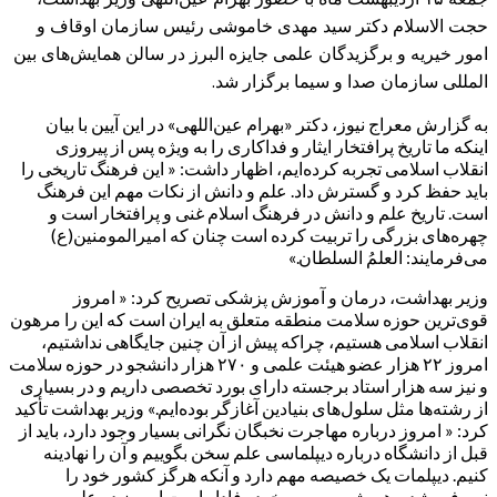
حجت الاسلام دکتر سید مهدی خاموشی رئیس سازمان اوقاف و
امور خیریه و برگزیدگان علمی جایزه البرز در سالن همایش‌های بین
المللی سازمان صدا و سیما برگزار شد.
به گزارش معراج نیوز، دکتر «بهرام عین‌اللهی» در این آیین با بیان
اینکه ما تاریخ پرافتخار ایثار و فداکاری را به ویژه پس از پیروزی
انقلاب اسلامی تجربه کرده‌ایم، اظهار داشت: « این فرهنگ تاریخی را
باید حفظ کرد و گسترش داد. علم و دانش از نکات مهم این فرهنگ
است. تاریخ علم و دانش در فرهنگ اسلام غنی و پرافتخار است و
چهره‌های بزرگی را تربیت کرده است چنان که امیرالمومنین(ع)
می‌فرمایند: العلمُ السلطان.»
وزیر بهداشت، درمان و آموزش پزشکی تصریح کرد: « امروز
قوی‌ترین حوزه سلامت منطقه متعلق به ایران است که این را مرهون
انقلاب اسلامی هستیم، چراکه پیش از آن چنین جایگاهی نداشتیم،
امروز ۲۲ هزار عضو هیئت علمی و ۲۷۰ هزار دانشجو در حوزه سلامت
و نیز سه هزار استاد برجسته دارای بورد تخصصی داریم و در بسیاری
از رشته‌ها مثل سلول‌های بنیادین آغازگر بوده‌ایم.» وزیر بهداشت تأکید
کرد: « امروز درباره مهاجرت نخبگان نگرانی بسیار وجود دارد، باید از
قبل از دانشگاه درباره دیپلماسی علم سخن بگوییم و آن را نهادینه
کنیم. دیپلمات‌ یک خصیصه مهم دارد و آنکه هرگز کشور خود را
نمی‌فروشد و همیشه به میهن خود وفادار است امروز در علم به