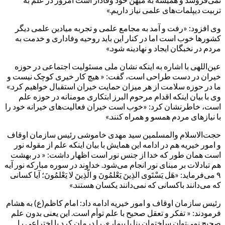
تربیت دیپلمات‌های علمی نیاز داریم.»
وی افزود: «رفت و آمد به مجامع علمی و تجربه میادین علمی دیگر
کشورها خوب است اما در کنار این باید روحیه وفاداری و خدمت به
مردم در نخبگان ایجاد و نهادینه شود.»
عین‌اللهی با اشاره به اینکه نشان ملی مسئولیت اجتماعی در حوزه
خیران در دست طراحی است، گفت: « هیچ کار خیری کوچک نیست و
ما در حوزه سلامت از هر میزان حمایت خیران استقبال خواهیم کرد.»
وی با بیان اینکه اقدام مرحوم البرز ابتکاری مومنانه در حوزه علم
است، خاطرنشان کرد: «خوب است خیران فعالیت‌های خیرانه خود را
با نیازهای مردم همسو و همراه کنند.»
حجت‌الاسلام والمسلمین سید مهدی خاموشی رئیس سازمان اوقاف
و امور خیریه هم در ادامه این همایش با بیان اینکه علم از مقوله نور
است همان طور که خدا از جنس نور است اظهار داشت: « در بهشت
هم تبادلات بر مبنای نور انجام می‌شود. خداوند در سوره مبارکه نور آیه
۹ می‌فرماید: «هَل یَسْتَوی الذِینَ یَعْلمُونَ و الّذِینَ لا یَعْلمُونَ؛ آیا کسانى
که مى‌دانند باکسانى که نمى‌دانند یکسان هستند.»
رئیس سازمان اوقاف و امور خیریه ادامه داد: امام کاظم(ع) به هشام
فرمودند: « تفکر و تعقل صحیح با علم توأم است. این یعنی بدون علم
صحیح نمی‌توان ساختمان بنا یا بیماری را درمان کرد یا اختراعی را