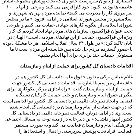
«بسیاری از بانوان سرپرست خانواری که تحت پوشش مجموعه آبشار
عاطفه ها بودند، اکنون خود کارآفرینی می کنند و برخی از آنها تا ۱۰۰
نفر نیروی کار را مدیریت می کنند.» نماینده مردم تهران، شهرری و
اسلامشهر در مجلس شورای اسلامی در ادامه افزود: « ما در مجلس
شورای اسلامی از اینگونه کارهای جهادی حمایت می کنیم و طرحی
تحت عنوان فراکسیون سازمان های مردم نهاد ایجاد کردیم که کار
ویژه این فراکسیون حمایت از این نهادهای مردمی است.» الهیان در
پایان تاکید کرد: « در طول ۴۴ سال انقلاب اسلامی هر جا مشکلی بوده
با حضور گسترده مردم حل شده پس شایسته این مردم است تا ما
مسئولان خدمات چند برابری برای آنها انجام دهیم.»
اقدامات دادستان کل کشور برای حمایت از ایتام و نیازمندان
غلام عباس ترکی معاون حقوق عامه دادستان کل کشور هم در
حاشیه این مراسم با اشاره به اقدامات دادستانی کل کشور جهت
حمایت از ایتام و نیازمندان گفت: « راه اندازی مرکز نیکوکاری برای
پیگیری حقوق ایتام و نیازمندان و جلب حمایت کارکنان دستگاه
قضایی و ایجاد دبیرخانه دائمی در دادستانی کل کشور دو اقدامی است
که در جهت حمایت از ایتام و نیازمندان در دادستانی کل انجام شده
است. وی در ادامه درباره فعالیت دبیرخانه دائمی در دادستانی کل
کشور اظهار داشت: «این دبیرخانه در زمینه توجه به مسائل اجتماعی
و فرهنگی ایتام و نیازمندان فعالیت می کند و به صورت مستمر
فعالیت افراد تحت پوشش سرپرستی را دنبال و استعدادها را