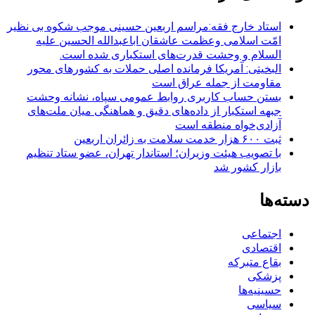
استاد خارج فقه:مراسم اربعین حسینی موجب شکوه بی نظیر
امّت اسلامی وعظمت عاشقان اباعبدالله الحسین علیه
السلام و وحشت قدرت‌های استکباری شده است.
البخیتی: آمریکا فرمانده اصلی حملات به کشورهای محور
مقاومت از جمله عراق است
بستن حساب کاربری روابط عمومی سپاه، نشانه‌ وحشت
جبهه استکبار از داده‌های دقیق و هماهنگی میان ملت‌های
آزادی‌خواه منطقه است
ثبت ۶۰۰ هزار خدمت سلامت به زائران اربعین
با تصویب هیئت وزیران؛ استاندار تهران، عضو ستاد تنظیم
بازار کشور شد
دسته‌ها
اجتماعی
اقتصادی
بقاع متبرکه
پزشکی
حسینیه‌ها
سیاسی