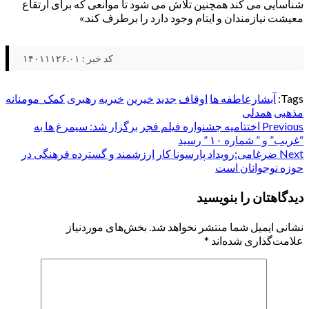
شناسایی می کند همچنین تلاش می شود تا موانعی که برای ارتقاع
معیشت نیازمندان و ایتام وجود دارد را برطرف کند.»
کد خبر : ۱۴۰۱۱۱۲۶.۰۱
Tags:
آبشارعاطفه ها
اوقاف
جدید
خیرین
خیریه
رهبری
کمک_مومنانه
مذهبی
همدلی
Post
Previous
اختتامیه جشنواره فیلم فجر برگزار شد: سیمرغ ها به
“غریب” و ” شماره ۱۰ ” رسید
navigation
Next
ضرغامی:رویداد پارسونا کار ارزشمند و گسترده فرهنگی در
حوزه نوجوانان است
دیدگاهتان را بنویسید
نشانی ایمیل شما منتشر نخواهد شد.
بخش‌های موردنیاز
علامت‌گذاری شده‌اند
*