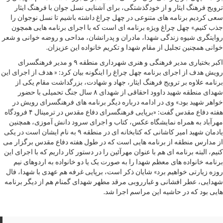
ترویج فرهنگ ایثار و از خودگذشتگی، برای آشنایی نسل جوان با فرهنگ ایثار
سعی کردیم برنامه های متنوعی در چهل چراغ داشته باشیم تا نسل نوجوان را
جذب کنیم.» چهل چراغ ویژه برنامه ای است که با اجرای برنامه هایی همچون
روایتگری شیوه زندگی شهدا، مادران و پدرانشان، مداحی و روضه خوانی و شعر
خوانی همچنین تجلیل از مقام شهدا و تکریم خانواده این عزیزان.
اکبر بختیاری مدیر فرهنگی و هنری شهرداری منطقه ۹ و مدیر فرهنگسرای
رویش هدف از اجرای برنامه چهل چراغ را اینگونه بیان کرد: « هدف از اجرای این
برنامه علاوه بر ترویج فرهنگ ایثار، جهاد و شهادت، بزرگداشت مقام یکی از
شهدای منطقه شهید داوود احقاقی از شهدای ۸ سال جنگ تحمیلی با حضور
خواهر شهید بود.» وی در ادامه درباره دیگر برنامه های فرهنگسرای رویش در
هفته دفاع مقدس گفت: «برپایی فرهنگسرای دفاع مقدس در ترمینال ۴ فرودگاه
مهرآباد به همراه نمایشگاه عکس، کتاب و اجرای سرود دانش آموزی، همچنین
یادمان شهید امیر کاشانی که کتابخانه ای در منطقه ۹ به نام ایشان است در یکی
از مدارس منطقه از برنامه هایی است که در طول هفته دفاع مقدس برگزار می
کنیم، البته برنامه ای هم با عنوان مهرآئین را در دستور کار داریم که با اجرای این
برنامه خانواده های معظم شهدا را به صورت یک یا دو خانواده به اردوهای نیم
روزه زیارتی خواهیم برد» شایان ذکر است، برپایی غرفه هم عهدی با شهدا، فال
شهدایی، عطر افشانی و غبارروبی مرقد مطهر شهدای گمنام هم از دیگر برنامه
هایی بود که در حاشیه این مراسم اجرا شد.