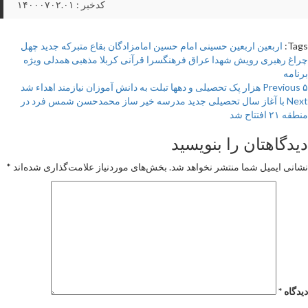
کدخبر : ۱۴۰۰۰۷۰۲.۰۱
Tags:
اربعین
اربعین حسینی
امام حسین
امامزادگان
بقاع متبرکه
جدید
چهل
چراغ
رهبری
رویش
شهدا
عراق
فرهنگسرا
قرآنی
کربلا
مذهبی
همدلی
ویژه
برنامه
Pos
۵ هزار پک تحصیلی و دهها تبلت به دانش آموزان نیازمند اهداء شد
Previous
Next
با آغاز سال تحصیلی جدید مدرسه خیر ساز محمدحسن شمس فرد در
navigatio
منطقه ۲۱ افتتاح شد
دیدگاهتان را بنویسید
نشانی ایمیل شما منتشر نخواهد شد.
بخش‌های موردنیاز علامت‌گذاری شده‌اند
*
دیدگاه
*