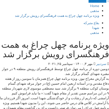
مشاهده‌ زنده
Home
مذهبی
ویژه برنامه چهل چراغ به همت فرهنگسرای رویش برگزار شد
بقاع متبرکه
شهدا
مذهبی
ویژه برنامه چهل چراغ به همت
فرهنگسرای رویش برگزار شد
سردبیر
مهر ۳, ۱۴۰۰ - سپتامبر ۲۵, ۲۰۲۱
دومین دوره از برنامه چهل چراغ توسط فرهنگسرای رویش منطقه ۹ در جوار
مقبره شهدای گمنام برگزار شد.
به گزارش معراج نیوز، ویژه برنامه چهل چراغ همزمان با سومین روز از هفته
دفاع مقدس و در آستانه اربعین امام حسین (ع) در جوار مرقد شهدای گمنام
بوستان کوکب منطقه ۹ برگزار شد. سید مصطفی موسوی لاری شهردار منطقه
۹ در این مراسم ضمن تقدیر از مقام شهدا گفت: « ما نباید فراموش کنیم
آرامشی که داریم از رشادت و از خودگذشتگی شهدا است. امروز اگر فرزندان ما
با آرامش در کلاس های درس حاضر می شوند، این را مدیون شهدا هستیم. ویژه
برنامه چهل جراغ را می توان فرصتی دانست برای بزرگداشت مقام شهیدان و