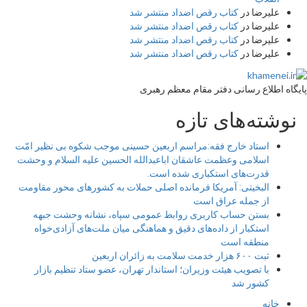
علیرضا
در
کتاب رقص اضداد منتشر شد
علیرضا
در
کتاب رقص اضداد منتشر شد
علیرضا
در
کتاب رقص اضداد منتشر شد
علیرضا
در
کتاب رقص اضداد منتشر شد
پایگاه اطلاع رسانی دفتر مقام معظم رهبری
نوشته‌های تازه
استاد خارج فقه:مراسم اربعین حسینی موجب شکوه بی نظیر امّت
اسلامی وعظمت عاشقان اباعبدالله الحسین علیه السلام و وحشت
قدرت‌های استکباری شده است.
البخیتی: آمریکا فرمانده اصلی حملات به کشورهای محور مقاومت
از جمله عراق است
بستن حساب کاربری روابط عمومی سپاه، نشانه‌ وحشت جبهه
استکبار از داده‌های دقیق و هماهنگی میان ملت‌های آزادی‌خواه
منطقه است
ثبت ۶۰۰ هزار خدمت سلامت به زائران اربعین
با تصویب هیئت وزیران؛ استاندار تهران، عضو ستاد تنظیم بازار
کشور شد
خانه