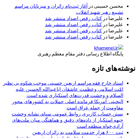
محسن حسینی
در
آغاز ثبت‌نام زائران و میزبانان مراسم
تشییع رهبر شهید انقلاب
علیرضا
در
کتاب رقص اضداد منتشر شد
علیرضا
در
کتاب رقص اضداد منتشر شد
علیرضا
در
کتاب رقص اضداد منتشر شد
علیرضا
در
کتاب رقص اضداد منتشر شد
پایگاه اطلاع رسانی دفتر مقام معظم رهبری
نوشته‌های تازه
استاد خارج فقه:مراسم اربعین حسینی موجب شکوه بی نظیر
امّت اسلامی وعظمت عاشقان اباعبدالله الحسین علیه
السلام و وحشت قدرت‌های استکباری شده است.
البخیتی: آمریکا فرمانده اصلی حملات به کشورهای محور
مقاومت از جمله عراق است
بستن حساب کاربری روابط عمومی سپاه، نشانه‌ وحشت
جبهه استکبار از داده‌های دقیق و هماهنگی میان ملت‌های
آزادی‌خواه منطقه است
ثبت ۶۰۰ هزار خدمت سلامت به زائران اربعین