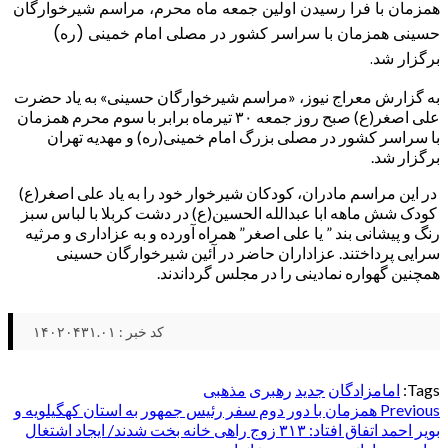
همزمان با فرا رسیدن اولین جمعه ماه محرم، مراسم شیرخوارگان
حسینی همزمان با سراسر کشور در مصلی امام خمینی (ره)
برگزار شد.
به گزارش معراج نیوز، «مراسم شیرخوارگان حسینی» به یاد حضرت
علی اصغر(ع) صبح روز جمعه ۳۰ تیرماه برابر با سوم محرم همزمان
با سراسر کشور در مصلی بزرگ امام خمینی(ره) و مهدیه تهران
برگزار شد.
در این مراسم مادران، کودکان شیرخوار خود را به یاد علی اصغر(ع)
کودک شش ماهه ابا عبدالله الحسین(ع) در دشت کربلا با لباس سبز
رنگ و پیشانی بند ” یا علی اصغر” همراه آورده و به عزاداری و مرثیه
سرایی پرداختند. عزاداران حاضر در آئین شیرخوارگان حسینی
همچنین گهواره نمادینی را در مجلس گرداندند.
کد خبر : ۱۴۰۲۰۴۳۱.۰۱
Tags:
امامزادگان
جدید
رهبری
مذهبی
Post
Previous
همزمان با دور دوم سفر رئیس جمهور به استان کهگیلویه و
بویر احمد اتفاق افتاد: ۳۱۳ زوج راهی خانه بخت شدند/ ایجاد اشتغال