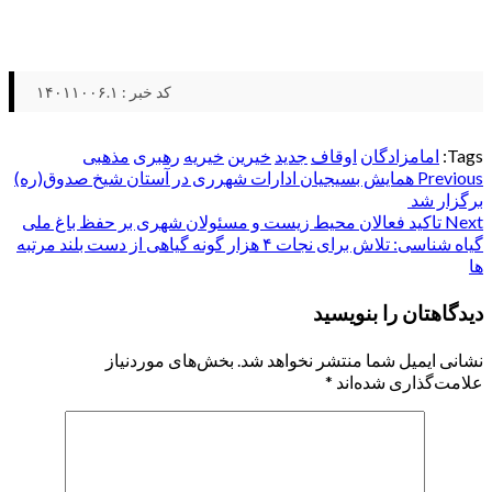
کد خبر : ۱۴۰۱۱۰۰۶.۱
Tags:
امامزادگان
اوقاف
جدید
خیرین
خیریه
رهبری
مذهبی
Post
Previous
همایش بسیجیان ادارات شهرری در آستان شیخ صدوق(ره)
برگزار شد
navigation
Next
تاکید فعالان محیط زیست و مسئولان شهری بر حفظ باغ ملی
گیاه شناسی: تلاش برای نجات ۴ هزار گونه گیاهی از دست بلند مرتبه
ها
دیدگاهتان را بنویسید
نشانی ایمیل شما منتشر نخواهد شد.
بخش‌های موردنیاز
علامت‌گذاری شده‌اند
*