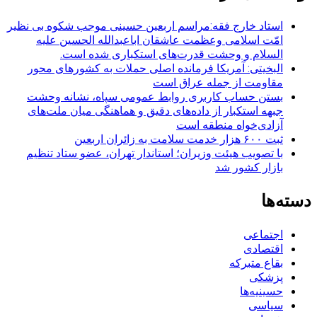
استاد خارج فقه:مراسم اربعین حسینی موجب شکوه بی نظیر
امّت اسلامی وعظمت عاشقان اباعبدالله الحسین علیه
السلام و وحشت قدرت‌های استکباری شده است.
البخیتی: آمریکا فرمانده اصلی حملات به کشورهای محور
مقاومت از جمله عراق است
بستن حساب کاربری روابط عمومی سپاه، نشانه‌ وحشت
جبهه استکبار از داده‌های دقیق و هماهنگی میان ملت‌های
آزادی‌خواه منطقه است
ثبت ۶۰۰ هزار خدمت سلامت به زائران اربعین
با تصویب هیئت وزیران؛ استاندار تهران، عضو ستاد تنظیم
بازار کشور شد
دسته‌ها
اجتماعی
اقتصادی
بقاع متبرکه
پزشکی
حسینیه‌ها
سیاسی