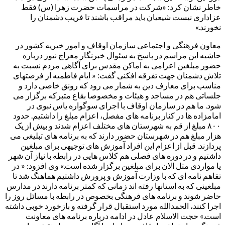
خاطر نشان کرد: «شرکت در مراسمات حضرت زهرا (س) فقط
عزاداری نیست شیعیان باید مراقب باشند تا فریب دشمنان را
نخورند.»
معاون فرهنگی و اجتماعی سازمان اوقاف و امور خیریه کشور در
حاشیه این مراسم در پاسخ به سئوال خبرنگار معراج نیوز درباره
حضور مبلغین اعزامی به اماکن مقدس برای آگاهی مردم نسبت به
تلاش دشمنان جهت تفرقه افکنی گفت: « ایام فاطمیه از فرصتهای
مناسب برای معارف دین به شمار می رود که رونق خاصی دارد و
جلساتی هم در مساجد و هیئات و مخصوصا بقاع متبرکه برگزار می
شود. ما هم در سازمان اوقاف با اجرای سوگواره یاس نبوی در
امامزاده ها در کنار برنامه های مفصل، اعزام مبلغ را داشتیم. حدود
۸۰۰ مبلغ از قم به شهرستان های مختلف اعزام شدند و بیش از یک
هزار مبلغ هم در شهرستان حضور دارند که به برنامه های تبلیغی می
پردازند. قبل از اعزام این افراد آموزش های توجیهی برای مبلغین
داشتیم و در دوره های فصلی هم کلاس هایی در رابطه با نیاز آن شهر
یا مواردی مثل الان برای مبلغین برگزار شده است.» وی افزود: « در
تفاهم نامه ای که با وزارت آموزش و پرورش داشتیم هماهنگ شد تا
مبلغینی که به استانها رفته اند زمانی که کمتر برنامه دارند در مدارس
حاضر شوند و برنامه های فرهنگی بخصوص در رابطه با مسائل روز را
اجرا کنند، الحمدالله مورد استقبال قرار گرفته و بازخورد خوبی داشته
است.» حجت الاسلام عادل در ادامه درباره برنامه های معاونت