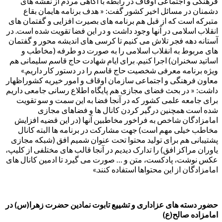
فرهنگی و اجتماعی اوقاف در رابطه با آگاهی مردم از نقشه های
دشمنان در مسائل اخیر کشور گفت: « هدف برنامه هایمان بقاع
متبرکه است که از قبل هم برنامه های بصیرت افزایی و گفتمان های
انقلاب اسلامی در آنها وجود داشت و در این فضا تقویت شده است. در
آستانه دهه فجر تلاش می کنیم تا کرسی های اندیشه محور و گفتمان
های مربوط به انقلاب اسلامی را به صورت دو طرفه (مخاطب و
اساتید سخنران) اجرا کنیم. برای ایام شهادت حاج قاسم سلیمانی هم
ویژه برنامه معرفی شخصیت حاج قاسم را در دستور کار داریم.»
معاون فرهنگی و اجتماعی سازمان اوقاف و امور خیریه کشوراظهار
داشت: « در بحث فضای مجازی هم پایگاه اطلاع رسانی جامعی داریم
برای جامعه علمی کشور که در آنجا فضا به این سمت و سو تقویت
شده است همچنین درگیر کردن کانال ها و فضاهای مجازی
امامزادگان شاخص به فراخور مخاطبین آنها (در این قضیه افزایش
مخاطب خیلی مهم است) جهت مشارکت در برنامه ها البته کانال
پشتیبانی هم برای تولید محتوا تحت عنوان شمیم افق (شبکه مجازی
یاوران مراکز افق) را تدارک دیدیم در آنجا قالب های مختلفی از کلیپ،
عکس نوشت، پادکست، متن و … صورت می گیرد تا ادمین کانال های
امامزادگان از این محتواها استفاده کنند.»
حضور دسته های عزاداری و تشییع تابوت نمادین حضرت زهرا(س) در
امامزاده صالح(ع)