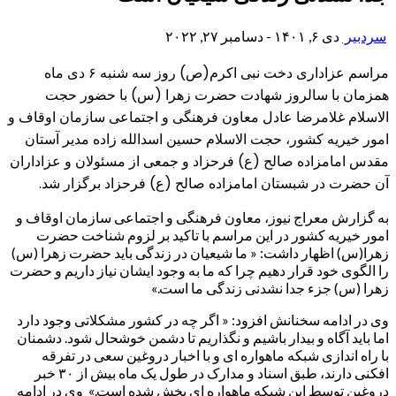
سردبیر
دی ۶, ۱۴۰۱ - دسامبر ۲۷, ۲۰۲۲
مراسم عزاداری دخت نبی اکرم(ص) روز سه شنبه ۶ دی ماه
همزمان با سالروز شهادت حضرت زهرا (س) با حضور حجت
الاسلام غلامرضا عادل معاون فرهنگی و اجتماعی سازمان اوقاف و
امور خیریه کشور، حجت الاسلام حسین اسدالله زاده مدیر آستان
مقدس امامزاده صالح (ع) فرحزاد و جمعی از مسئولان و عزاداران
آن حضرت در شبستان امامزاده صالح (ع) فرحزاد برگزار شد.
به گزارش معراج نیوز، معاون فرهنگی و اجتماعی سازمان اوقاف و
امور خیریه کشور در این مراسم با تاکید بر لزوم شناخت حضرت
زهرا(س) اظهار داشت: « ما شیعیان در زندگی باید حضرت زهرا (س)
را الگوی خود قرار دهیم چرا که ما به وجود ایشان نیاز داریم و حضرت
زهرا (س) جزء جدا نشدنی زندگی ما است.»
وی در ادامه سخنانش افزود: « اگر چه در کشور مشکلاتی وجود دارد
اما باید آگاه و بیدار باشیم و نگذاریم تا دشمن خوشحال شود. دشمنان
با راه اندازی شبکه ماهواره ای و با اخبار دروغین سعی در تفرقه
افکنی دارند، طبق اسناد و مدارک در طول یک ماه بیش از ۳۰ خبر
دروغین توسط این شبکه ماهواره ای پخش شده است.» وی در ادامه