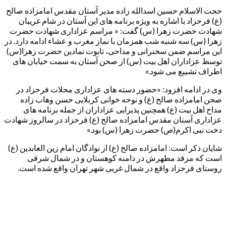
حجت الاسلام حسین اسدالله زاده مدیر آستان مقدس امامزاده صالح
(ع) فرحزاد با اشاره به ویژه برنامه های این آستان در شام غریبان
شهادت حضرت زهرا (س) گفت: « مراسم عزاداری شهادت حضرت
زهرا (س) سه شنبه شب همزمان با نماز مغرب و عشاء ادامه دارد. در
این مراسم ضمن سخنرانی و مداحی، تابوت نمادین حضرت زهرا(س)
توسط عزاداران اهل بیت (س) از صحن آستان به سمت خیابان های
اطراف تشییع می شود.»
وی در ادامه افزود: «حضور دسته های عزاداری محلات فرحزاد در
صحن امامزاده صالح (ع) و نوحه خوانی کربلایی حسن وهاب زاده
مداح اهل بیت (ع) همچنین پذیرایی عزاداران از جمله برنامه های
عزاداری آستان مقدس امامزاده صالح (ع) فرحزاد در سالروز شهادت
دخت نبی اکرم(ص) حضرت زهرا (س) بود.»
شایان ذکر است: امامزاده صالح (ع) از نوادگان امام زین العابدین (ع)
است که مرقد مطهرش در دامنه کوهستان و در شمال شرقی
روستای فرحزاد واقع در شمال غربی شهر تهران واقع شده است.