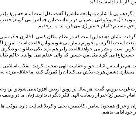
ر باید ادامه پیدا کند.
گردهمایی با اشاره به واقعه عاشورا گفت: نقل است امام حسین(ع) در کر
رمودید؟ (معمولا وقتی مصیبتی در راه است این جمله را می گویند) حضرت 
 حق نیستیم؟ امام حسین(ع) می فرماید: ما برحقیم.
رفت، نشان دهنده این است که در نظام مکان کسی با قانون جاذبه نمی توا
ن طبیعت است یا اگر سم بخوریم بیمار می شویم و این قاعده است. امروز 
 تکوین است و بشر می خواهد قاعده را بر هم بزند. یکی طاغوت و دی
ین(ع) می گوید مثل من حسین که والی عدلم نمی تواند با حاکم ظالم 
رت هم بر اساس اثبات حق و حقانیت الهی صحبت کردند. انقلاب اسلامی تابل
گه می‌دارد. دشمن هرچه تلاش می‌کند آن را کمرنگ کند، اما علاقه مردم به
زیارت غریب برویم، گفت: هر سال بر رونق اربعین افزوده می‌شود و این و
امام حسین(ع) غیر از رضایت الهی فکر دیگری ندارند. زبان ما در وصف
ان و عراق همچون سامرا، کاظمین، نجف و کربلا فعالیت دارد. موکب ها
 خود ادامه بدهیم.