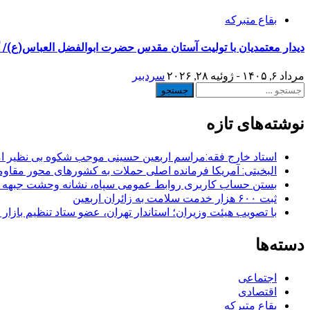
بقاع متبرکه
دیدار معتمدیان با تولیت آستان مقدس حضرت ابوالفضل العباس(ع)/ گ
مرداد ۶, ۱۴۰۵ - ژوئیه ۲۸, ۲۰۲۶
سردبیر
جستجو
برای:
نوشته‌های تازه
استاد خارج فقه:مراسم اربعین حسینی موجب شکوه بی نظیر ا
البخیتی: آمریکا فرمانده اصلی حملات به کشورهای محور مقا
بستن حساب کاربری روابط عمومی سپاه، نشانه‌ وحشت جبهه است
ثبت ۶۰۰ هزار خدمت سلامت به زائران اربعین
با تصویب هیئت وزیران؛ استاندار تهران، عضو ستاد تنظیم بازار
دسته‌ها
اجتماعی
اقتصادی
بقاع متبرکه