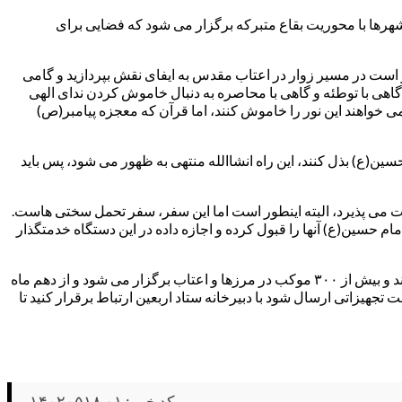
فر خبر داد و اظهار داشت: برنامه جاماندگان در شهرها با محوریت بقاع متبرکه برگزار می شود که فضایی برای
است در مسیر زوار در اعتاب مقدس به ایفای نقش بپردازید و گامی
گاهی با توطئه و گاهی با محاصره به دنبال خاموش کردن ندای الهی
 می خواهند این نور را خاموش کنند، اما قرآن که معجزه پیامبر(ص)
سین(ع) بذل کنند، این راه انشاالله منتهی به ظهور می شود، پس باید
رت می پذیرد، البته اینطور است اما این سفر، سفر تحمل سختی هاست.
ام حسین(ع) آنها را قبول کرده و اجازه داده در این دستگاه خدمتگذار
وی در پایان سخنانش خاطر نشان کرد: در اربعین پیشرو از امامزادگان و امنای موقوفات و همکاران اوقاف همه برای خدمتگذاری پیشقدم هستند و بیش از ۳۰۰ موکب در مرزها و اعتاب برگزار می شود و از دهم ماه
جهیزاتی ارسال شود با دبیرخانه ستاد اربعین ارتباط برقرار کنید تا
کد خبر : ۱۴۰۲۰۵۱۸.۰۱