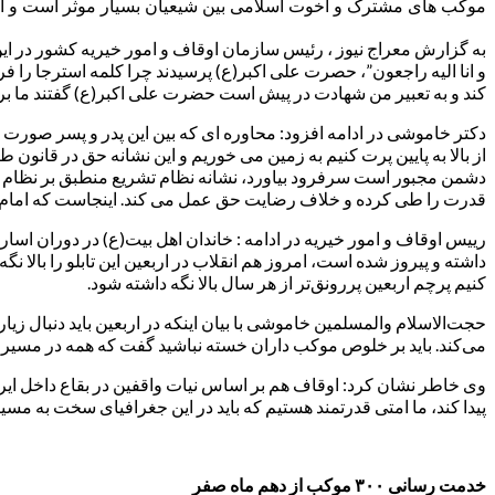
موکب های مشترک و اخوت اسلامی بین شیعیان بسیار موثر است و این کا
به گزارش معراج نیوز ، رئیس سازمان اوقاف و امور خیریه کشور در این 
و انا الیه راجعون”، حصرت علی اکبر(ع) پرسیدند چرا کلمه استرجا را ف
کند و به تعبیر من شهادت در پیش است حضرت علی اکبر(ع) گفتند ما بر
دکتر خاموشی در ادامه افزود: محاوره ای که بین این پدر و پسر صورت گ
از بالا به پایین پرت کنیم به زمین می خوریم و این نشانه حق در قانو
دشمن مجبور است سرفرود بیاورد، نشانه نظام تشریع منطبق بر نظام
قدرت را طی کرده و خلاف رضایت حق عمل می کند. اینجاست که امام حس
رییس اوقاف و امور خیریه در ادامه : خاندان اهل بیت(ع) در دوران اسا
داشته و پیروز شده است، امروز هم انقلاب در اربعین این تابلو را بالا ن
کنیم پرچم اربعین پررونق‌تر از هر سال بالا نگه داشته شود.
حجت‌الاسلام والمسلمین خاموشی با بیان اینکه در اربعین باید دنبال 
می‌کند. باید بر خلوص موکب داران خسته نباشید گفت که همه در مسیر 
وی خاطر نشان کرد: اوقاف هم بر اساس نیات واقفین در بقاع داخل ایر
پیدا کند، ما امتی قدرتمند هستیم که باید در این جغرافیای سخت به مسیر
خدمت رسانی ۳۰۰ موکب از دهم ماه صفر