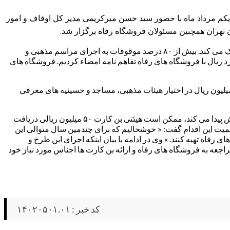
 یکم مرداد ماه با حضور سید حسن میرکریمی مدیر کل اوقاف و امور
ن تهران همچنین مسئولان فروشگاه رفاه برگزار شد.
به گزارش معراج نیوز، مدیر کل اوقاف و امور خیریه استان تهران در این مراسم گفت: « اجرای امینانه موقوفات به باورها و اعتقادات مردم کمک می کند. بیش از ۸۰ درصد موقوفات به اجرای مراسم مذهبی و
رد ریال با فروشگاه های رفاه تفاهم نامه امضاء کردیم. فروشگاه های
یمی در ادامه اظهار داشت: « این تفاهم نامه به دنبال اجرای طرح شمیم حسینی انجام شد. در این طرح بن کارت هایی با حداقل اعتبار ۵۰ میلیون ریال در اختیار هیئات مذهبی، مساجد و حسینیه های معرفی
وی خاطر نشان کرد: « هیئات مذهبی در سه سطح تقسیم شده اند که با توجه به تعداد عزاداران و شاخص بودن هیئت مبالغ بن کارت ها هم افزایش پیدا می کند، ممکن است هیئتی بن کارت ۵۰ میلیون ریالی دریافت
ا تاکید بر اهمیت این اقدام گفت: « خوشحالیم که برای چندمین سال متوالی این
۸ درصدی اقلام مورد نیاز خود را از شعب فروشگاه های رفاه تهیه کنند. » وی در ادامه با بیان اینکه اجرای این طرح و
 هیئات و مساجد می توانند با مراجعه به فروشگاه های رفاه و ارائه بن کارت ها اجناس مورد نیاز خود
کد خبر : ۱۴۰۲۰۵۰۱.۰۱