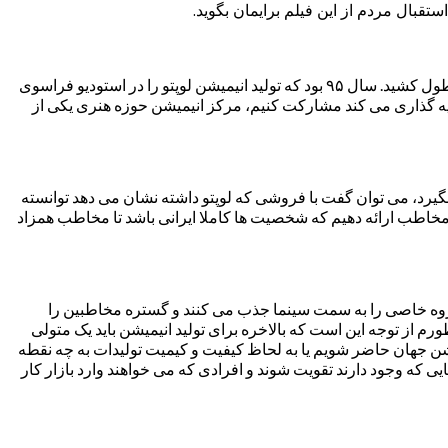
تقبال مردم از این فیلم برایمان بگوید.
_ از سال ۹۴ تصمیم گرفتیم تولید انیمیشن سینما را آغاز کنیم، به همین دلیل پیدا کردن موضوع و فیلمنامه ای که مخاطب را جذب کند یک سالی طول کشید. سال ۹۵ بود که تولید انیمیشن لوپتو را در استودیو فراسوی
 حوزه انیمیشن سرمایه گذاری می کند مشارکت کنیم، مرکز انیمیشن حوزه هنری یکی از
بگیرد، می توان گفت با فروشی که لوپتو داشته نشان می دهد توانسته
ه مخاطب ارائه دهیم که شخصیت ها کاملا ایرانی باشد تا مخاطب همزاد
 گروه خاصی را به سمت سینما جذب می کنند و گستره مخاطبین را
رم از توجه این است که بالاخره برای تولید انیمیشن باید یک متولی
 عنوان مثال در ۲۰ سال آینده قرار است در کجای صنعت انیمیشن جهان حاضر شویم یا به لحاظ کیفیت و کیمیت تولیدات به چه نقطه
یی که وجود دارند تقویت شوند و افرادی که می خواهند وارد بازار کار