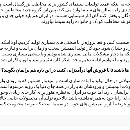
وجه به اینکه عمده تولیدات سینمای کشور برای مخاطب بزرگسال است و 
یدی را به سالن های سینما وارد می کند، پس این گروه جدید مخاطبین حت
ن و پخش کنندگان آثار سینمایی هستند، در ایران هم باید خیلی جدی و با
انند مخاطب کودک و خانواده را به سینما بیاورند.
ه صحبت کنم، واقعا پروژه را با سختی های بسیاری تولید کردیم. اولا اینکه 
دو چندان شود. خود کار تولید انیمیشن سخت و زمان بر است و نیاز به 
ه ما دچار مشکلات مالی بسیاری شده بودیم و با سختی بسیاری دست و پنجه ن
 ما نتوانیم ادامه دهیم و خدا شکر کار به ثمر رسید و لوپتو اکران شد.
باشید تا با فروش آنها درآمدزایی کنید، در این باره هم برایمان بگویید؟
حصولاتی در حال تولید و آماده سازی است و امیدوار هستیم که به زودی وارد
حصولات انیمیشن و ورودشان به بازار در همه جای دنیا یک رویه مرسوم است
شان دارد، اما خوب در ایران به نظرم هنوز برای کار جای زیادی وجود د
ای را با خود به همراه داشته باشد. بالاخره تولید آن محصولات جانبی حالا 
و عرضه آثار و انیمیشن های خوب در سینما است که بتوانند محبوبیت کسب ک