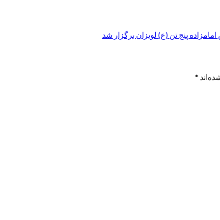
امزاده پنج تن (ع) لویزان برگزار شد
ده‌اند
*