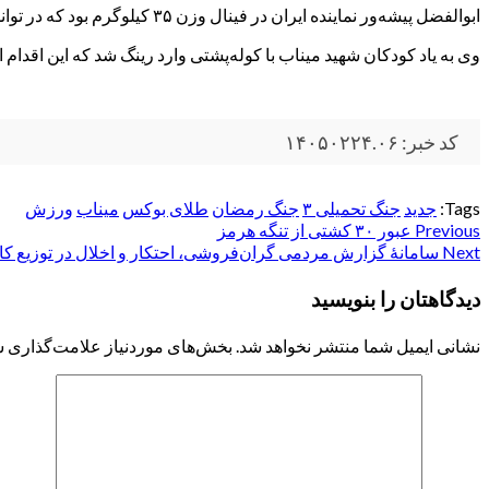
ابوالفضل پیشه‌ور نماینده ایران در فینال وزن ۳۵ کیلوگرم بود که در توانست حریفی از قزاقستان را شکست داده و مقتدرانه به مدال طلا برسد.
وی به یاد کودکان شهید میناب با کوله‌پشتی‌ وارد رینگ شد که این اقدام 
کد خبر: ۱۴۰۵۰۲۲۴.۰۶
Tags:
جدید
جنگ تحمیلی ۳
جنگ رمضان
طلای بوکس
میناب
ورزش
Post
Previous
عبور ۳۰ کشتی از تنگه هرمز
Next
سامانۀ گزارش مردمی گران‌فروشی، احتکار و اخلال در توزیع کال
navigation
دیدگاهتان را بنویسید
نشانی ایمیل شما منتشر نخواهد شد.
بخش‌های موردنیاز علامت‌گذاری ش