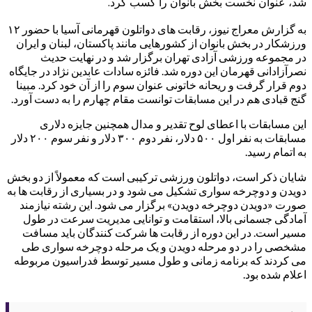
شد، عنوان نخست بخش بانوان را کسب کرد.
به گزارش معراج نیوز، رقابت های دواتلون قهرمانی آسیا با حضور ۱۲
ورزشکار در بخش بانوان از کشورهایی مانند پاکستان، لبنان و ایران
در مجموعه ورزشی آزادی تهران برگزار شد و در نهایت حدیث
نصرآزادانی قهرمان این دوره شد. فائزه سادات عابدین نژاد در جایگاه
دوم قرار گرفت و ریحانه خاتونی عنوان سوم را از آن خود کرد. مبینا
گنج قبادی هم در این مسابقات توانست مقام چهارم را به دست آورد.
این مسابقات با اعطای لوح تقدیر و مدال همچنین جایزه دلاری
مسابقات به نفر اول ۵۰۰ دلار، نفر دوم ۳۰۰ دلار و نفر سوم ۲۰۰ دلار
به اتمام رسید.
شایان ذکر است، دواتلون ورزشی ترکیبی است که معمولاً از دو بخش
دویدن و دوچرخه سواری تشکیل می شود و در بسیاری از رقابت ها به
صورت «دویدن دوچرخه دویدن» برگزار می شود. این رشته نیازمند
آمادگی جسمانی بالا، استقامت و توانایی مدیریت سرعت در طول
مسیر است. در این دوره از رقابت ها شرکت کنندگان باید مسافت
مشخصی را در دو مرحله دویدن و یک مرحله دوچرخه سواری طی
می کردند که برنامه زمانی و طول مسیر توسط فدراسیون مربوطه
اعلام شده بود.