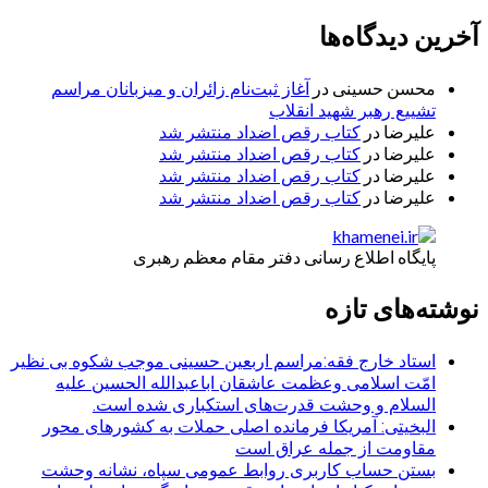
آخرین دیدگاه‌ها
محسن حسینی
در
آغاز ثبت‌نام زائران و میزبانان مراسم
تشییع رهبر شهید انقلاب
علیرضا
در
کتاب رقص اضداد منتشر شد
علیرضا
در
کتاب رقص اضداد منتشر شد
علیرضا
در
کتاب رقص اضداد منتشر شد
علیرضا
در
کتاب رقص اضداد منتشر شد
پایگاه اطلاع رسانی دفتر مقام معظم رهبری
نوشته‌های تازه
استاد خارج فقه:مراسم اربعین حسینی موجب شکوه بی نظیر
امّت اسلامی وعظمت عاشقان اباعبدالله الحسین علیه
السلام و وحشت قدرت‌های استکباری شده است.
البخیتی: آمریکا فرمانده اصلی حملات به کشورهای محور
مقاومت از جمله عراق است
بستن حساب کاربری روابط عمومی سپاه، نشانه‌ وحشت