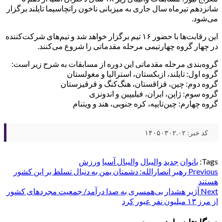
شانزدهم تیرماه سال جاری به میزبانی ناخون راتچاسیما تایلند برگزار
می‌شود.
این رقابت‌ها با حضور ۱۶ تیم برگزار خواهد شد و تیم‌های شرکت‌کننده
در چهار گروه چهارتیمی مرحله مقدماتی را شروع می‌کنند.
گروه‌بندی مرحله مقدماتی این دوره از مسابقات به شرح زیر است:
گروه اول: تایلند، ازبکستان، استرالیا و مغولستان
گروه دوم: چین، قزاقستان، هنگ‌کنگ و قرقیزستان
گروه سوم: ژاپن، ایران، فیلیپین و اندونزی
گروه چهارم: چین‌تایپه، کره جنوبی، هند و ویتنام
کد خبر: ۱۴۰۵۰۳۰۲.۰۲
Tags:
بانوان
جدید
والیبال
والیبال آسیا
ورزش
Post
Previous
رهبر انصارالله: دشمنان یمن به دنبال تسلط بر این کشور
هستند
navigation
Next
آژیر هشدار بی‌همسری به صدا درآمد/ جمعیت مجردهای کشور
از مرز ۱۳ میلیون نفر عبور کرد