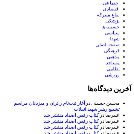
اجتماعی
اقتصادی
بقاع متبرکه
پزشکی
حسینیه‌ها
سیاسی
شهدا
صفحه اصلی
فرهنگی
مذهبی
مساجد
نظامی
ورزشی
آخرین دیدگاه‌ها
محسن حسینی
در
آغاز ثبت‌نام زائران و میزبانان مراسم
تشییع رهبر شهید انقلاب
علیرضا
در
کتاب رقص اضداد منتشر شد
علیرضا
در
کتاب رقص اضداد منتشر شد
علیرضا
در
کتاب رقص اضداد منتشر شد
علیرضا
در
کتاب رقص اضداد منتشر شد