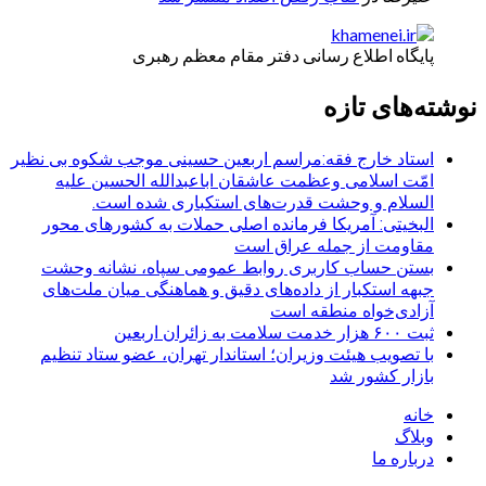
پایگاه اطلاع رسانی دفتر مقام معظم رهبری
نوشته‌های تازه
استاد خارج فقه:مراسم اربعین حسینی موجب شکوه بی نظیر
امّت اسلامی وعظمت عاشقان اباعبدالله الحسین علیه
السلام و وحشت قدرت‌های استکباری شده است.
البخیتی: آمریکا فرمانده اصلی حملات به کشورهای محور
مقاومت از جمله عراق است
بستن حساب کاربری روابط عمومی سپاه، نشانه‌ وحشت
جبهه استکبار از داده‌های دقیق و هماهنگی میان ملت‌های
آزادی‌خواه منطقه است
ثبت ۶۰۰ هزار خدمت سلامت به زائران اربعین
با تصویب هیئت وزیران؛ استاندار تهران، عضو ستاد تنظیم
بازار کشور شد
خانه
وبلاگ
درباره ما