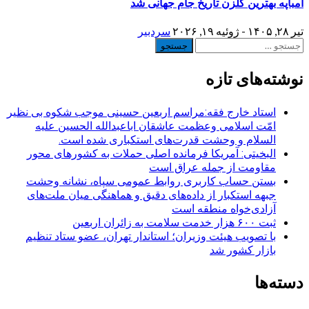
امباپه بهترین گلزن تاریخ جام جهانی شد
تیر ۲۸, ۱۴۰۵ - ژوئیه ۱۹, ۲۰۲۶
سردبیر
جستجو
برای:
نوشته‌های تازه
استاد خارج فقه:مراسم اربعین حسینی موجب شکوه بی نظیر
امّت اسلامی وعظمت عاشقان اباعبدالله الحسین علیه
السلام و وحشت قدرت‌های استکباری شده است.
البخیتی: آمریکا فرمانده اصلی حملات به کشورهای محور
مقاومت از جمله عراق است
بستن حساب کاربری روابط عمومی سپاه، نشانه‌ وحشت
جبهه استکبار از داده‌های دقیق و هماهنگی میان ملت‌های
آزادی‌خواه منطقه است
ثبت ۶۰۰ هزار خدمت سلامت به زائران اربعین
با تصویب هیئت وزیران؛ استاندار تهران، عضو ستاد تنظیم
بازار کشور شد
دسته‌ها