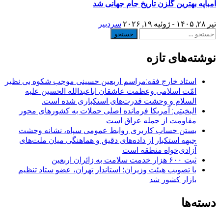
امباپه بهترین گلزن تاریخ جام جهانی شد
تیر ۲۸, ۱۴۰۵ - ژوئیه ۱۹, ۲۰۲۶
سردبیر
جستجو
برای:
نوشته‌های تازه
استاد خارج فقه:مراسم اربعین حسینی موجب شکوه بی نظیر
امّت اسلامی وعظمت عاشقان اباعبدالله الحسین علیه
السلام و وحشت قدرت‌های استکباری شده است.
البخیتی: آمریکا فرمانده اصلی حملات به کشورهای محور
مقاومت از جمله عراق است
بستن حساب کاربری روابط عمومی سپاه، نشانه‌ وحشت
جبهه استکبار از داده‌های دقیق و هماهنگی میان ملت‌های
آزادی‌خواه منطقه است
ثبت ۶۰۰ هزار خدمت سلامت به زائران اربعین
با تصویب هیئت وزیران؛ استاندار تهران، عضو ستاد تنظیم
بازار کشور شد
دسته‌ها