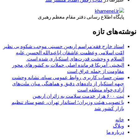
پایگاه اطلاع رسانی دفتر مقام معظم رهبری
نوشته‌های تازه
استاد خارج فقه:مراسم اربعین حسینی موجب شکوه بی نظیر
امّت اسلامی وعظمت عاشقان اباعبدالله الحسین علیه
السلام و وحشت قدرت‌های استکباری شده است.
البخیتی: آمریکا فرمانده اصلی حملات به کشورهای محور
مقاومت از جمله عراق است
بستن حساب کاربری روابط عمومی سپاه، نشانه‌ وحشت
جبهه استکبار از داده‌های دقیق و هماهنگی میان ملت‌های
آزادی‌خواه منطقه است
ثبت ۶۰۰ هزار خدمت سلامت به زائران اربعین
با تصویب هیئت وزیران؛ استاندار تهران، عضو ستاد تنظیم
بازار کشور شد
خانه
وبلاگ
درباره ما