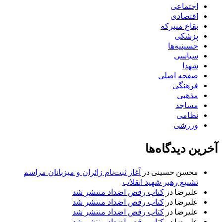
اجتماعی
اقتصادی
بقاع متبرکه
پزشکی
حسینیه‌ها
سیاسی
شهدا
صفحه اصلی
فرهنگی
مذهبی
مساجد
نظامی
ورزشی
آخرین دیدگاه‌ها
محسن حسینی
در
آغاز ثبت‌نام زائران و میزبانان مراسم
تشییع رهبر شهید انقلاب
علیرضا
در
کتاب رقص اضداد منتشر شد
علیرضا
در
کتاب رقص اضداد منتشر شد
علیرضا
در
کتاب رقص اضداد منتشر شد
علیرضا
در
کتاب رقص اضداد منتشر شد