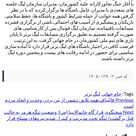
با آغاز جنگ تجاوزکارانه علیه کشورمان، مدیران سازمان لیگ جلسه
های متعددی با مدیران عامل باشگاه ها برگزار کردند که با در نظر
گرفتن همه جوانب از جمله شرایط کشور و باشگاه ها، حفظ سلامتی
بازیکنان و پیشگیری از آسیب های احتمالی ناشی از برگزاری فشرده
مسابقات باقیمانده، سازمان لیگ فوتبال پس از کارشناسی های
صورت گرفته تصمیم به تعلیق برگزاری مسابقات لیگ برتر تا پایان
بازی های تیم ملی کشورمان در جام جهانی گرفت. به این ترتیب
فرصت کافی در اختیار باشگاه های لیگ برتر قرار دارد تا آماده سازی
مناسبی برای حضور در ادامه رقابت های بیست و پنجمین دوره لیگ
برتر داشته باشند.
کد خبر: ۱۴۰۵۰۱۲۹.۰۲
Tags:
جام جهانی
لیگ برتر
Post
Previous
قالیباف:همه تلاش دشمن از بین بردن وحدت و اتحاد مردم
است‌
navigation
Next
سخنگوی قرارگاه خاتم‌الانبیا (ص): وضعیت تنگه هرمز به حالت
قبل برگشت/ تنگه تحت مدیریت و کنترل شدید نیروهای مسلح قرار
دارد