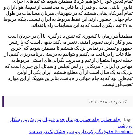
تمام تلاش خود را خواهیم کرد تا مطمئن شویم که تیم‌های اجرای
قانون ایالتی، محلی و فدرال ما قادر به محافظت از تیم‌ها، هواداران و
تمام آمریکایی‌هایی هستند که در شهرهای میزبان مسابقات در طول
جام جهانی حضور دارند. این فقط مربوط به ایران نیست، بلکه مربوط
به ۴۷ تیم دیگری است که به این مسابقات راه یافته‌اند.
مطمئناً هر زمان با کشوری که تنش یا درگیری با آن در جریان است
سر و کار دارید، تصویر امنیتی تغییر می‌کند. بدیهی است که با رئیس
جمهور و تیمش در تماس نزدیک هستیم تا مطمئن شویم که آخرین
اطلاعات را دریافت می‌کنیم و بتوانیم به درستی برنامه‌ریزی کنیم، از
جمله نحوه استقبال از تیم و مدیریت نگرانی‌های امنیتی مربوط به
مهاجران ایرانی-آمریکایی در لس‌آنجلس و سیاتل. این چیزی است که
نزدیک به یک سال است از آن مطلع هستیم. ایران یکی از اولین
تیم‌هایی بود که به جام جهانی راه یافت، بنابراین هیچ‌یک از این موارد
تعجب‌آور نیست.
کد خبر: ۱۴۰۵۰۲۲۸.۰۱
Tags:
جام جهانی
جام جهانی فوتبال
جدید
فوتبال
ورزش
ورزشکار
ورزشی
Post
Previous
حقوق گمرکی دارو و شیرخشک یک درصد شد