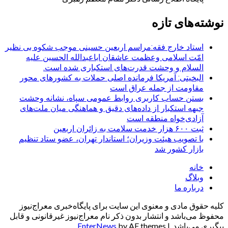
نوشته‌های تازه
استاد خارج فقه:مراسم اربعین حسینی موجب شکوه بی نظیر
امّت اسلامی وعظمت عاشقان اباعبدالله الحسین علیه
السلام و وحشت قدرت‌های استکباری شده است.
البخیتی: آمریکا فرمانده اصلی حملات به کشورهای محور
مقاومت از جمله عراق است
بستن حساب کاربری روابط عمومی سپاه، نشانه‌ وحشت
جبهه استکبار از داده‌های دقیق و هماهنگی میان ملت‌های
آزادی‌خواه منطقه است
ثبت ۶۰۰ هزار خدمت سلامت به زائران اربعین
با تصویب هیئت وزیران؛ استاندار تهران، عضو ستاد تنظیم
بازار کشور شد
خانه
وبلاگ
درباره ما
کلیه حقوق مادی و معنوی این سایت برای پایگاه‌خبری معراج‌نیوز
محفوظ می‌باشد و انتشار بدون ذکر نام معراج‌نیوز غیرقانونی و قابل
پیگیری می‌باشد.
|
by AF themes.
EnterNews