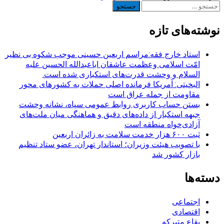
جستجو
برای:
نوشته‌های تازه
استاد خارج فقه:مراسم اربعین حسینی موجب شکوه بی نظیر
امّت اسلامی وعظمت عاشقان اباعبدالله الحسین علیه
السلام و وحشت قدرت‌های استکباری شده است.
البخیتی: آمریکا فرمانده اصلی حملات به کشورهای محور
مقاومت از جمله عراق است
بستن حساب کاربری روابط عمومی سپاه، نشانه‌ وحشت
جبهه استکبار از داده‌های دقیق و هماهنگی میان ملت‌های
آزادی‌خواه منطقه است
ثبت ۶۰۰ هزار خدمت سلامت به زائران اربعین
با تصویب هیئت وزیران؛ استاندار تهران، عضو ستاد تنظیم
بازار کشور شد
دسته‌ها
اجتماعی
اقتصادی
بقاع متبرکه