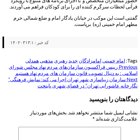
حضور مبلغیاران متخصص و با اجرای برنامه های متنوع با رویکرد
قرآنی لحظات سرگرم کننده ای را برای کودکان فراهم می آوردند.
گفتنی است این موکب در خیابان یادگار امام و ضلع شمالی حرم
مطهر امام خمینی (ره) برپاست.
کد خبر : ۱۴۰۲۰۳۱۳.۱
Tags:
امام خمینی
امامزادگان
جدید
رهبری
مذهبی
همدلی
Post
Previous
رییس فراکسیون سازمان‌های مردم نهاد مجلس شورای
اسلامی : به دنبال تصویب قانون سازمان های مردم نهاد هستیم
navigation
Next
سازمان زیباسازی شهر تهران اجرا می کند: نمایش فرهنگی”
نگارخانه عاشورایی تهران” در فضای شهری پایتخت
دیدگاهتان را بنویسید
نشانی ایمیل شما منتشر نخواهد شد.
بخش‌های موردنیاز
علامت‌گذاری شده‌اند
*