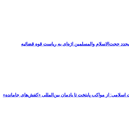
د حجت‌الاسلام والمسلمین اژه‌ای به ریاست قوه قضائیه
مت اسلامی: از مواکب پایتخت تا یادمان بین‌المللی «کفش‌های جامانده»