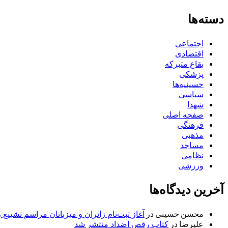
دسته‌ها
اجتماعی
اقتصادی
بقاع متبرکه
پزشکی
حسینیه‌ها
سیاسی
شهدا
صفحه اصلی
فرهنگی
مذهبی
مساجد
نظامی
ورزشی
آخرین دیدگاه‌ها
محسن حسینی
در
آغاز ثبت‌نام زائران و میزبانان مراسم تشییع 
علیرضا
در
کتاب رقص اضداد منتشر شد