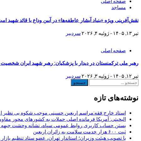
صفحه اصلی
مساجد
نقش‌آفرینی ویژه «بنیاد آبشار عاطفه‌ها» در آیین وداع با قائد شهید ا
تیر ۱۳, ۱۴۰۵ - ژوئیه ۴, ۲۰۲۶
سردبیر
صفحه اصلی
رهبر ملی ترکمنستان در دیدار با پزشکیان: رهبر شهید ایران شخصیت 
تیر ۱۲, ۱۴۰۵ - ژوئیه ۳, ۲۰۲۶
سردبیر
جستجو
برای:
نوشته‌های تازه
استاد خارج فقه:مراسم اربعین حسینی موجب شکوه بی نظیر ا
البخیتی: آمریکا فرمانده اصلی حملات به کشورهای محور مقا
بستن حساب کاربری روابط عمومی سپاه، نشانه‌ وحشت جبهه است
ثبت ۶۰۰ هزار خدمت سلامت به زائران اربعین
با تصویب هیئت وزیران؛ استاندار تهران، عضو ستاد تنظیم بازار