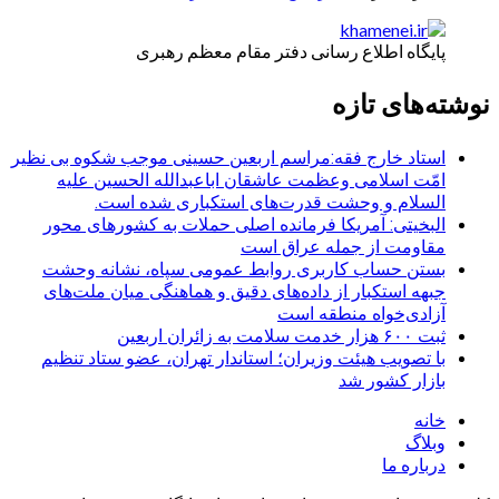
پایگاه اطلاع رسانی دفتر مقام معظم رهبری
نوشته‌های تازه
استاد خارج فقه:مراسم اربعین حسینی موجب شکوه بی نظیر
امّت اسلامی وعظمت عاشقان اباعبدالله الحسین علیه
السلام و وحشت قدرت‌های استکباری شده است.
البخیتی: آمریکا فرمانده اصلی حملات به کشورهای محور
مقاومت از جمله عراق است
بستن حساب کاربری روابط عمومی سپاه، نشانه‌ وحشت
جبهه استکبار از داده‌های دقیق و هماهنگی میان ملت‌های
آزادی‌خواه منطقه است
ثبت ۶۰۰ هزار خدمت سلامت به زائران اربعین
با تصویب هیئت وزیران؛ استاندار تهران، عضو ستاد تنظیم
بازار کشور شد
خانه
وبلاگ
درباره ما