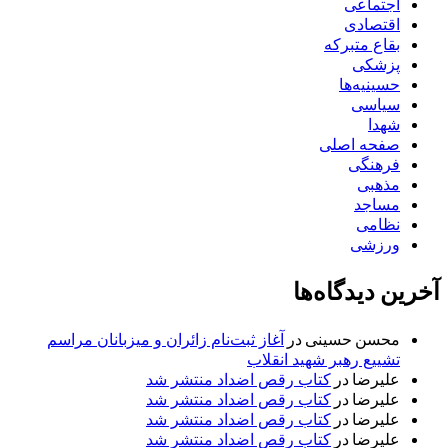
اجتماعی
اقتصادی
بقاع متبرکه
پزشکی
حسینیه‌ها
سیاسی
شهدا
صفحه اصلی
فرهنگی
مذهبی
مساجد
نظامی
ورزشی
آخرین دیدگاه‌ها
محسن حسینی
در
آغاز ثبت‌نام زائران و میزبانان مراسم
تشییع رهبر شهید انقلاب
علیرضا
در
کتاب رقص اضداد منتشر شد
علیرضا
در
کتاب رقص اضداد منتشر شد
علیرضا
در
کتاب رقص اضداد منتشر شد
علیرضا
در
کتاب رقص اضداد منتشر شد