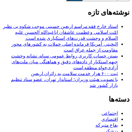
برای:
نوشته‌های تازه
استاد خارج فقه:مراسم اربعین حسینی موجب شکوه بی نظیر
امّت اسلامی وعظمت عاشقان اباعبدالله الحسین علیه
السلام و وحشت قدرت‌های استکباری شده است.
البخیتی: آمریکا فرمانده اصلی حملات به کشورهای محور
مقاومت از جمله عراق است
بستن حساب کاربری روابط عمومی سپاه، نشانه‌ وحشت
جبهه استکبار از داده‌های دقیق و هماهنگی میان ملت‌های
آزادی‌خواه منطقه است
ثبت ۶۰۰ هزار خدمت سلامت به زائران اربعین
با تصویب هیئت وزیران؛ استاندار تهران، عضو ستاد تنظیم
بازار کشور شد
دسته‌ها
اجتماعی
اقتصادی
بقاع متبرکه
پزشکی