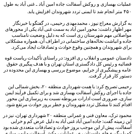
عملیات بهسازی و روکش آسفالت جاده امین آباد ـ غنی آباد به طول
۴۵۰ متر انجام شد تا ایمنی تردد شهروندان افزایش یابد.
به گزارش معراج نیوز ، محمدمهدی رحیمی، در گفتگو با خبرنگار
مهر اظهار داشت: محور امین آباد به سمت غنی آباد یکی از محورهای
مواصلاتی مهم شهرستان ری است که به دلیل وضعیت نامناسب
جاده و انباشت نخاله‌های ساختمانی در اطراف آن، همواره مشکلاتی
برای شهروندان و همچنین وقوع حوادث و تصادفات ایجاد می‌کرد.
دادستان عمومی و انقلاب ری افزود: در راستای تأکیدات ریاست قوه
قضائیه و رئیس کل دادگستری استان تهران و با هدف پیگیری حقوق
عامه و پیشگیری از جرایم، موضوع بررسی و بهسازی این محدوده در
دستور کار قرار گرفت.
رحیمی تصریح کرد: با همت شهرداری منطقه ۲۰، بخش شمالی این
جاده با اجرای روکش آسفالت بهسازی شد و برای تکمیل فرآیند ایمن
سازی، ضروری است ادارات مربوطه نسبت به زیرسازی این محور
اقدام کنند تا مشکل تردد شهروندان و خطر بروز حوادث مرتفع شود.
محمود ترک، معاون فنی و عمرانی منطقه ۲۰ شهرداری تهران، نیز در
این زمینه گفت: جاده امین آباد غنی آباد به دلیل عرض کم و خرابی
آسفالت، پیش از این موجب بروز حوادث و تصادفات متعددی شده بود
که با پیگیری‌های دادستان ری، عملیات روکش آسفالت و ایمن سازی