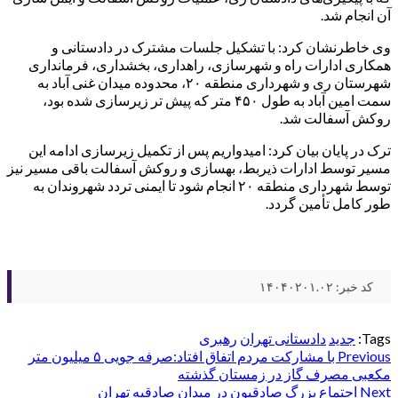
آن انجام شد.
وی خاطرنشان کرد: با تشکیل جلسات مشترک در دادستانی و
همکاری ادارات راه و شهرسازی، راهداری، بخشداری، فرمانداری
شهرستان ری و شهرداری منطقه ۲۰، محدوده میدان غنی آباد به
سمت امین آباد به طول ۴۵۰ متر که پیش تر زیرسازی شده بود،
روکش آسفالت شد.
ترک در پایان بیان کرد: امیدواریم پس از تکمیل زیرسازی ادامه این
مسیر توسط ادارات ذیربط، بهسازی و روکش آسفالت باقی مسیر نیز
توسط شهرداری منطقه ۲۰ انجام شود تا ایمنی تردد شهروندان به
طور کامل تأمین گردد.
کد خبر: ۱۴۰۴۰۲۰۱.۰۲
Tags:
جدید
دادستانی تهران
رهبری
Post
Previous
با مشارکت مردم اتفاق افتاد:صرفه جویی ۵ میلیون متر
مکعبی مصرف گاز در زمستان گذشته
navigation
Next
اجتماع بزرگ صادقیون در میدان صادقیه تهران