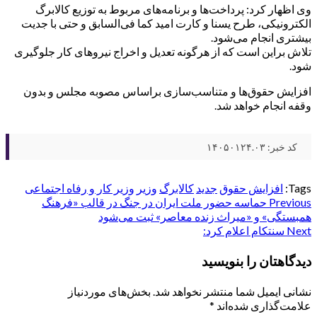
وی اظهار کرد: پرداخت‌ها و برنامه‌های مربوط به توزیع کالابرگ
الکترونیکی، طرح یسنا و کارت امید کما فی‌السابق و حتی با جدیت
بیشتری انجام می‌شود.
تلاش براین است که از هرگونه تعدیل و اخراج نیروهای کار جلوگیری
شود.
افزایش حقوق‌ها و متناسب‌سازی براساس مصوبه مجلس و بدون
وقفه انجام خواهد شد.
کد خبر: ۱۴۰۵۰۱۲۴.۰۳
Tags:
افزایش حقوق
جدید
کالابرگ
وزیر
وزیر کار و رفاه اجتماعی
Post
Previous
حماسه حضور ملت ایران در جنگ در قالب «فرهنگ
همبستگی» و «میراث زنده معاصر» ثبت می‌شود
navigation
Next
سنتکام اعلام کرد:
دیدگاهتان را بنویسید
نشانی ایمیل شما منتشر نخواهد شد.
بخش‌های موردنیاز
علامت‌گذاری شده‌اند
*