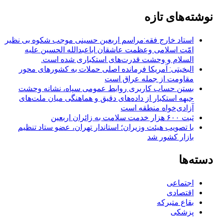
برای:
نوشته‌های تازه
استاد خارج فقه:مراسم اربعین حسینی موجب شکوه بی نظیر
امّت اسلامی وعظمت عاشقان اباعبدالله الحسین علیه
السلام و وحشت قدرت‌های استکباری شده است.
البخیتی: آمریکا فرمانده اصلی حملات به کشورهای محور
مقاومت از جمله عراق است
بستن حساب کاربری روابط عمومی سپاه، نشانه‌ وحشت
جبهه استکبار از داده‌های دقیق و هماهنگی میان ملت‌های
آزادی‌خواه منطقه است
ثبت ۶۰۰ هزار خدمت سلامت به زائران اربعین
با تصویب هیئت وزیران؛ استاندار تهران، عضو ستاد تنظیم
بازار کشور شد
دسته‌ها
اجتماعی
اقتصادی
بقاع متبرکه
پزشکی