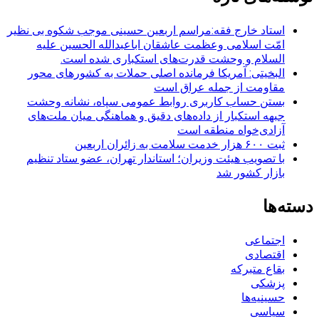
استاد خارج فقه:مراسم اربعین حسینی موجب شکوه بی نظیر
امّت اسلامی وعظمت عاشقان اباعبدالله الحسین علیه
السلام و وحشت قدرت‌های استکباری شده است.
البخیتی: آمریکا فرمانده اصلی حملات به کشورهای محور
مقاومت از جمله عراق است
بستن حساب کاربری روابط عمومی سپاه، نشانه‌ وحشت
جبهه استکبار از داده‌های دقیق و هماهنگی میان ملت‌های
آزادی‌خواه منطقه است
ثبت ۶۰۰ هزار خدمت سلامت به زائران اربعین
با تصویب هیئت وزیران؛ استاندار تهران، عضو ستاد تنظیم
بازار کشور شد
دسته‌ها
اجتماعی
اقتصادی
بقاع متبرکه
پزشکی
حسینیه‌ها
سیاسی