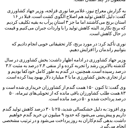
به گزارش معراج نیوز، غلامرضا نوری قزلجه، وزیر جهاد کشاورزی
گفت:‌ دلیل کاهش تولید هم اصلاح الگوی کشت است. قبلا در ۱۶
استان برنج می‌کاشتند اما ما جز ۳ استانِ پرآب به بقیه تکلیف کردیم
که برنج نکارند. البته کاهش تولید را با واردات جبران می‌کنیم و قیمت
در حال کاهش است.
نوری تأکید کرد: در مورد برنج، کار تحقیقاتی خوبی انجام دادیم که
بتوانیم راندمان را افزایش دهیم.
وزیر جهاد کشاورزی در ادامه اظهار داشت: بخش کشاورزی در سال
گذشته بالاترین رشد را تجربه کرده و از منفی ۲.۴ درصد به مثبت ۳.۲
درصد رسیده است. همچنین، در گندم به طور کامل خودکفا بودیم و
تراز تجاری بخش کشاورزی ما با ۳ میلیارد دلار بهبود پیدا کرده است.
وی گفت: تا کنون ۱۵۰ همت گندم از کشاورزان خریداری شده است و
۸۳ همت طلب کشاورزان باقی مانده که از تحویلی‌های تیرماه، ۵۰
درصد پرداخت شده و ۵۰ درصد مانده است.
وی افزود: به دلیل خشکسالی شدید، ۲۵ تا ۳۰ درصد کاهش تولید گندم
داریم و پیش‌بینی می‌شود که حدود ۹ میلیون تن خرید گندم خواهیم
داشت. بدهی گندم‌کاران به روز پرداخت می‌شود و در ترتیب مشخصی
انجام می‌گیرد.