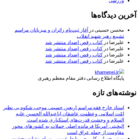
ورزشی
آخرین دیدگاه‌ها
محسن حسینی
در
آغاز ثبت‌نام زائران و میزبانان مراسم
تشییع رهبر شهید انقلاب
علیرضا
در
کتاب رقص اضداد منتشر شد
علیرضا
در
کتاب رقص اضداد منتشر شد
علیرضا
در
کتاب رقص اضداد منتشر شد
علیرضا
در
کتاب رقص اضداد منتشر شد
پایگاه اطلاع رسانی دفتر مقام معظم رهبری
نوشته‌های تازه
استاد خارج فقه:مراسم اربعین حسینی موجب شکوه بی نظیر
امّت اسلامی وعظمت عاشقان اباعبدالله الحسین علیه
السلام و وحشت قدرت‌های استکباری شده است.
البخیتی: آمریکا فرمانده اصلی حملات به کشورهای محور
مقاومت از جمله عراق است
بستن حساب کاربری روابط عمومی سپاه، نشانه‌ وحشت