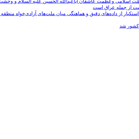
مّت اسلامی وعظمت عاشقان اباعبدالله الحسین علیه السلام و وحش
ومت از جمله عراق است
کبار از داده‌های دقیق و هماهنگی میان ملت‌های آزادی‌خواه منطقه
 کشور شد