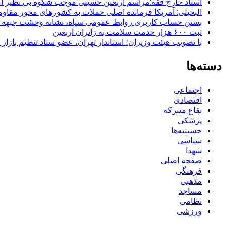
استاد خارج فقه:مراسم اربعین حسینی موجب شکوه بی نظیر ا
البخیتی: آمریکا فرمانده اصلی حملات به کشورهای محور مقا
بستن حساب کاربری روابط عمومی سپاه، نشانه‌ وحشت جبهه است
ثبت ۶۰۰ هزار خدمت سلامت به زائران اربعین
با تصویب هیئت وزیران؛ استاندار تهران، عضو ستاد تنظیم بازار
دسته‌ها
اجتماعی
اقتصادی
بقاع متبرکه
پزشکی
حسینیه‌ها
سیاسی
شهدا
صفحه اصلی
فرهنگی
مذهبی
مساجد
نظامی
ورزشی