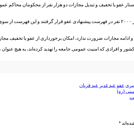
واستار عفو یا تخفیف و تبدیل مجازات دو هزار نفر از محکومان محاکم 
معاون قضایی قوه قضائیه گفت: به مناسبت اعیاد قربان و غدیر، بیش از ۲۰۰۰ نفر در فهرست پیشنهاد
ادامه مجازات ضرورت ندارد، امکان برخورداری از عفو یا تخفیف مجاز
ور و افرادی که امنیت عمومی جامعه را تهدید کرده‌اند، به هیچ عنوان
بری
عفو
عید غدیر
عید قربان
ینی (ره)
ست
ده‌اند
*