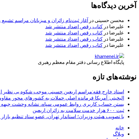
آخرین دیدگاه‌ها
محسن حسینی
در
آغاز ثبت‌نام زائران و میزبانان مراسم تشییع 
علیرضا
در
کتاب رقص اضداد منتشر شد
علیرضا
در
کتاب رقص اضداد منتشر شد
علیرضا
در
کتاب رقص اضداد منتشر شد
علیرضا
در
کتاب رقص اضداد منتشر شد
پایگاه اطلاع رسانی دفتر مقام معظم رهبری
نوشته‌های تازه
استاد خارج فقه:مراسم اربعین حسینی موجب شکوه بی نظیر ا
البخیتی: آمریکا فرمانده اصلی حملات به کشورهای محور مقا
بستن حساب کاربری روابط عمومی سپاه، نشانه‌ وحشت جبهه است
ثبت ۶۰۰ هزار خدمت سلامت به زائران اربعین
با تصویب هیئت وزیران؛ استاندار تهران، عضو ستاد تنظیم بازار
خانه
وبلاگ