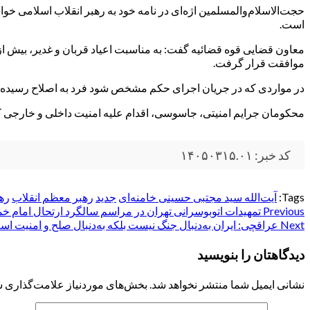
حجت‌الاسلام‌والمسلمین اژه‌ای در نامه خود به رهبر انقلاب اسلامی خ
است.
موافقت قرار گرفت.
در مواردی که در جریان اجرای حکم مشخص شود فرد به اصلاح رسیده و 
محکومان جرایم امنیتی، جاسوسی، اقدام علیه امنیت داخلی و خارجی کش
کد خبر: ۱۴۰۵۰۳۱۵.۰۱
Tags:
آیت‌الله سید مجتبی حسینی خامنه‌ای
جدید
رهبر معظم انقلاب
ره
Post
Previous
تمهیدات اتوبوسرانی تهران در مراسم سالگرد ارتحال امام خم
Next
عراقچی: ایران به‌دنبال جنگ نیست بلکه به‌دنبال صلح و امنیت ا
navigation
دیدگاهتان را بنویسید
نشانی ایمیل شما منتشر نخواهد شد.
بخش‌های موردنیاز علامت‌گذاری ش