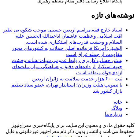
پایگاه اطلاع رسانی دفتر مقام معظم رهبری
نوشته‌های تازه
استاد خارج فقه:مراسم اربعین حسینی موجب شکوه بی نظیر
امّت اسلامی وعظمت عاشقان اباعبدالله الحسین علیه
السلام و وحشت قدرت‌های استکباری شده است.
البخیتی: آمریکا فرمانده اصلی حملات به کشورهای محور
مقاومت از جمله عراق است
بستن حساب کاربری روابط عمومی سپاه، نشانه‌ وحشت
جبهه استکبار از داده‌های دقیق و هماهنگی میان ملت‌های
آزادی‌خواه منطقه است
ثبت ۶۰۰ هزار خدمت سلامت به زائران اربعین
با تصویب هیئت وزیران؛ استاندار تهران، عضو ستاد تنظیم
بازار کشور شد
خانه
وبلاگ
درباره ما
کلیه حقوق مادی و معنوی این سایت برای پایگاه‌خبری معراج‌نیوز
محفوظ می‌باشد و انتشار بدون ذکر نام معراج‌نیوز غیرقانونی و قابل