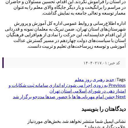
در استان را فراموش نکردند. این اقدام، تحسین مسئولان و حاضران
در مراسم را برانگیخت و بار دیگر جایگاه والای معلم را به‌عنوان
معمار توسعه و تعالی جامعه به نمایش گذاشت.
اداره اطلاع‌رسانی و روابط عمومی اداره کل آموزش و پرورش
شهرستان‌های استان تهران، ضمن تبریک به معلمان نمونه و قدردانی
از این اقدام خداپسندانه، این حرکت را نمادی از هم‌افزایی فرهنگیان
استان با سیاست‌های دولت چهاردهم در مسیر گسترش عدالت
آموزشی و توسعه زیرساخت‌های تعلیم و تربیت دانست.
کد خبر: ۱۴۰۴۰۲۱۷.۰۱
Tags:
جدید
رهبری
روز معلم
Post
Previous
به زودی اجرا می شود:راه اندازی سامانه ثبت شکایات و
امتیاز دهی در شورای اسلامی استان تهران
navigation
Next
جشن امام مهربانی‌ها ها با حضور صدها مددجو برگزار شد
دیدگاهتان را بنویسید
نشانی ایمیل شما منتشر نخواهد شد.
بخش‌های موردنیاز
علامت‌گذاری شده‌اند
*