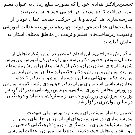
تحسین‌برانگیز، هدایای خود را که بصورت مبلغ ریالی به عنوان معلم
نمونه دریافت کرده بودند را در اقدامی خود جوش به نهضت
مدرسه‌سازی اهدا کردند و با این حرکت، حمایت عملی خود را از
سیاست‌های عدالت‌محور دولت چهاردهم در توسعه عدالت آموزشی
و تقویت زیرساخت‌های تعلیم و تربیت در مناطق مختلف استان به
نمایش گذاشتند.
به گزارش معراج نیوز،این اقدام کم‌نظیر در آیین باشکوه تجلیل از
معلمان نمونه با حضور دکتر یوسف بهارلو مدیرکل آموزش و پرورش
شهرستان‌های استان تهران، دکتر آذرکیش معاون آموزش متوسطه
وزارت آموزش و پرورش، دکتر حکیم‌زاده معاون آموزش ابتدایی
وزارت، دکتر ابوی‌ثانی مشاور و دستیار ویژه وزیر، دکتر کاغذلو
معاون سیاسی استانداری تهران، دکتر حق‌وردی رئیس کمیته آموزش
و پرورش مجلس شورای اسلامی، مهندس روستایی مدیرکل گزینش
وزارت آموزش و پرورش و جمعی از مسئولان، معلمان و فرهنگیان
در سالن ایوان ری برگزار شد.
تصمیم معلمان نمونه برای پیوستن به پویش ملی «نهضت
مدرسه‌سازی» در شهرستان‌های استان تهران، جلوه‌ای روشن از
تعهد، مسئولیت‌پذیری و آینده‌نگری آنان بود؛ فرهنگیانی که حتی در
روز تقدیر و تجلیل خود، دغدغه آینده دانش‌آموزان و عدالت آموزشی