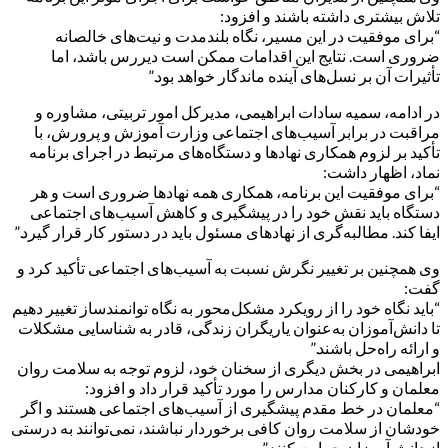
تلاش بیشتری داشته باشند و افزود:
“برای موفقیت در این مسیر، نگاه بلندمدت و نیت‌های خالصانه
ضروری است. نتایج این اقدامات ممکن است دیررس باشد، اما
تأثیرات آن بر نسل‌های آینده ماندگار خواهد بود.”
در ادامه، سمیه سادات ابراهیمی، مدیرکل امور تربیتی، مشاوره و
مراقبت در برابر آسیب‌های اجتماعی وزارت آموزش و پرورش، با
تأکید بر لزوم همکاری نهادها و دستگاه‌های مرتبط در اجرای برنامه
نماد، اظهار داشت:
“برای موفقیت این برنامه، همکاری همه نهادها ضروری است و هر
دستگاه باید نقش خود را در پیشگیری و کاهش آسیب‌های اجتماعی
ایفا کند. مطالبه‌گری از نهادهای مسئول باید در دستور کار قرار گیرد.”
وی همچنین بر تغییر نگرش نسبت به آسیب‌های اجتماعی تأکید کرد و
گفت:
“باید نگاه خود را از رویکرد مشکل‌محور به نگاه توانمندساز تغییر دهیم
تا دانش‌آموزان به‌عنوان یاریگران زندگی، قادر به شناسایی مشکلات
و ارائه راه‌حل باشند.”
ابراهیمی در بخش دیگری از سخنان خود، لزوم توجه به سلامت روان
معلمان و کارکنان مدارس را مورد تأکید قرار داد و افزود:
“معلمان در خط مقدم پیشگیری از آسیب‌های اجتماعی هستند و اگر
خودشان از سلامت روان کافی برخوردار نباشند، نمی‌توانند به درستی
از دانش‌آموزان حمایت کنند.”