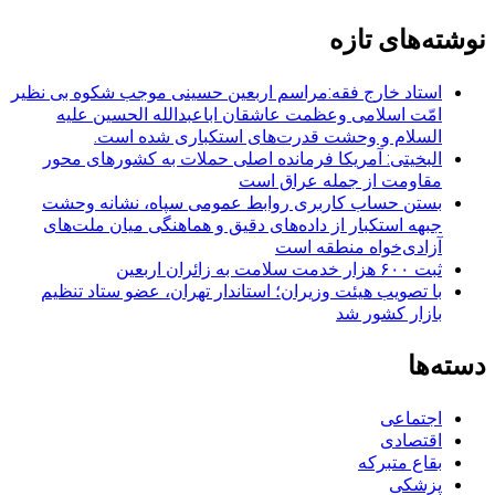
برای:
نوشته‌های تازه
استاد خارج فقه:مراسم اربعین حسینی موجب شکوه بی نظیر
امّت اسلامی وعظمت عاشقان اباعبدالله الحسین علیه
السلام و وحشت قدرت‌های استکباری شده است.
البخیتی: آمریکا فرمانده اصلی حملات به کشورهای محور
مقاومت از جمله عراق است
بستن حساب کاربری روابط عمومی سپاه، نشانه‌ وحشت
جبهه استکبار از داده‌های دقیق و هماهنگی میان ملت‌های
آزادی‌خواه منطقه است
ثبت ۶۰۰ هزار خدمت سلامت به زائران اربعین
با تصویب هیئت وزیران؛ استاندار تهران، عضو ستاد تنظیم
بازار کشور شد
دسته‌ها
اجتماعی
اقتصادی
بقاع متبرکه
پزشکی