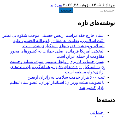
مرداد ۶, ۱۴۰۵ - ژوئیه ۲۸, ۲۰۲۶
سردبیر
جستجو
برای:
نوشته‌های تازه
استاد خارج فقه:مراسم اربعین حسینی موجب شکوه بی نظیر
امّت اسلامی وعظمت عاشقان اباعبدالله الحسین علیه
السلام و وحشت قدرت‌های استکباری شده است.
البخیتی: آمریکا فرمانده اصلی حملات به کشورهای محور
مقاومت از جمله عراق است
بستن حساب کاربری روابط عمومی سپاه، نشانه‌ وحشت
جبهه استکبار از داده‌های دقیق و هماهنگی میان ملت‌های
آزادی‌خواه منطقه است
ثبت ۶۰۰ هزار خدمت سلامت به زائران اربعین
با تصویب هیئت وزیران؛ استاندار تهران، عضو ستاد تنظیم
بازار کشور شد
دسته‌ها
اجتماعی