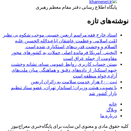
پایگاه اطلاع رسانی دفتر مقام معظم رهبری
نوشته‌های تازه
استاد خارج فقه:مراسم اربعین حسینی موجب شکوه بی نظیر
امّت اسلامی وعظمت عاشقان اباعبدالله الحسین علیه
السلام و وحشت قدرت‌های استکباری شده است.
البخیتی: آمریکا فرمانده اصلی حملات به کشورهای محور
مقاومت از جمله عراق است
بستن حساب کاربری روابط عمومی سپاه، نشانه‌ وحشت
جبهه استکبار از داده‌های دقیق و هماهنگی میان ملت‌های
آزادی‌خواه منطقه است
ثبت ۶۰۰ هزار خدمت سلامت به زائران اربعین
با تصویب هیئت وزیران؛ استاندار تهران، عضو ستاد تنظیم
بازار کشور شد
خانه
وبلاگ
درباره ما
کلیه حقوق مادی و معنوی این سایت برای پایگاه‌خبری معراج‌نیوز