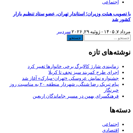
اجتماعی
با تصویب هیئت وزیران؛ استاندار تهران، عضو ستاد تنظیم بازار
کشور شد
مرداد ۷, ۱۴۰۵ - ژوئیه ۲۹, ۲۰۲۶
سردبیر
جستجو
برای:
نوشته‌های تازه
زمانبندی شارژ کالابرگ برخی خانوارها تغییر کرد
اجرای طرح کمربند سبز نجف تا کربلا
جشنواره نمایش عروسکی «تهران-مبارک» آغاز شد
پیام تبریک رضا شنگی، شهردار منطقه ۲۰ به مناسبت روز
خبرنگار
فرهنگسرای بهمن در مسیر جاماندگان اربعین
دسته‌ها
اجتماعی
اقتصادی