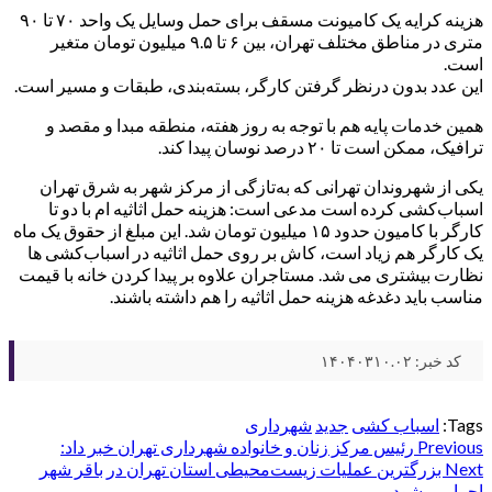
هزینه کرایه یک کامیونت مسقف برای حمل وسایل یک واحد ۷۰ تا ۹۰
متری در مناطق مختلف تهران، بین ۶ تا ۹.۵ میلیون تومان متغیر
است.
این عدد بدون درنظر گرفتن کارگر، بسته‌بندی، طبقات و مسیر است.
همین خدمات پایه هم با توجه به روز هفته، منطقه مبدا و مقصد و
ترافیک، ممکن است تا ۲۰ درصد نوسان پیدا کند.
یکی از شهروندان تهرانی که به‌تازگی از مرکز شهر به شرق تهران
اسباب‌کشی کرده است مدعی است: هزینه حمل اثاثیه ام با دو تا
کارگر با کامیون حدود ۱۵ میلیون تومان شد. این مبلغ از حقوق یک ماه
یک کارگر هم زیاد است، کاش بر روی حمل اثاثیه در اسباب‌کشی ها
نظارت بیشتری می شد. مستاجران علاوه بر پیدا کردن خانه با قیمت
مناسب باید دغدغه هزینه حمل اثاثیه را هم داشته باشند.
کد خبر: ۱۴۰۴۰۳۱۰.۰۲
Tags:
اسباب کشی
جدید
شهرداری
Post
Previous
رئیس مرکز زنان و خانواده شهرداری تهران خبر داد:
Next
بزرگترین عملیات زیست‌محیطی استان تهران در باقر شهر
اجرا می شود