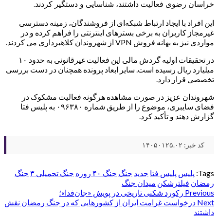
خراسان رضوی فعالیت داشتند، شناسایی و دستگیر کردند.
این افراد با ایجاد ارتباط شبکه‌ای از فروشندگان، زمینه دسترسی
غیرمجاز کاربران به برخی بسترهای اینترنتی را فراهم کرده و در
مواردی نیز به بهانه فروش VPN از شهروندان کلاهبرداری می کردند.
در تحقیقات اولیه گردش مالی این فعالیت غیرقانونی به حدود ۱۰
میلیارد ریال رسیده است. سایر ابعاد پرونده همچنان در دست بررسی
تخصصی قرار دارد.
شهروندان عزیز در صورت مشاهده هرگونه فعالیت مشکوک در
فضای سایبری، موضوع را از طریق شماره ۰۹۶۳۸۰ به پلیس فتا
گزارش دهند و تأکید کرد.
کد خبر: ۱۴۰۵۰۱۲۵.۰۲
Tags:
پلیس
پلیس فتا
جدید
جنگ
جنگ ۴۰ روزه
جنگ تحمیلی ۳
جنگ
رمضان
فیلترشکن
میدان جنگ
Post
Previous
رکورد شکنی تاریخی در پویش «جان‌فدا»؛
Next
درخواست غرامت ایران از کشورهایی که در جنگ رمضان نقش
navigation
داشتند