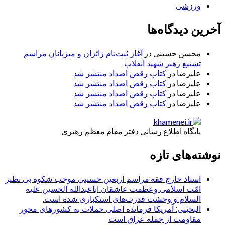
ورزشی
آخرین دیدگاه‌ها
محسن حسینی
در
آغاز ثبت‌نام زائران و میزبانان مراسم
تشییع رهبر شهید انقلاب
علیرضا
در
کتاب رقص اضداد منتشر شد
علیرضا
در
کتاب رقص اضداد منتشر شد
علیرضا
در
کتاب رقص اضداد منتشر شد
علیرضا
در
کتاب رقص اضداد منتشر شد
پایگاه اطلاع رسانی دفتر مقام معظم رهبری
نوشته‌های تازه
استاد خارج فقه:مراسم اربعین حسینی موجب شکوه بی نظیر
امّت اسلامی وعظمت عاشقان اباعبدالله الحسین علیه
السلام و وحشت قدرت‌های استکباری شده است.
البخیتی: آمریکا فرمانده اصلی حملات به کشورهای محور
مقاومت از جمله عراق است