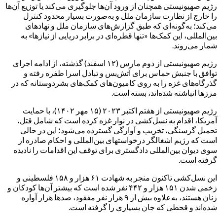
رژیم صهیونیستی همچنان از ورود آن‌ها جلوگیری می‌کند یا توزیع آن‌ها
را خارج از نظارت سازمان ملل و به‌صورت بسیار محدود کنترل
می‌کند؛ به‌گونه‌ای که طبق گزارش‌های سازمان ملل و نهادهای
بین‌المللی، این کمک‌ها «تنها قطره‌ای در برابر دریایی از نیازها» به
شمار می‌روند.
رژیم صهیونیستی از دوم مارس (۱۲ اسفند) گذشته، از ادامه اجرای
توافق با جنبش حماس برای آتش‌بس و تبادل اسرا طفره رفته و
گذرگاه‌های غزه را به روی کامیون‌های کمک‌های بشردوستانه که در
مرزها انباشته شده‌اند، بسته است.
رژیم صهیونیستی از هفتم اکتبر ۲۰۲۳ (۱۵ مهر ۱۴۰۲)، با حمایت
آمریکا، اقدام به نسل‌کشی در نوار غزه کرده است که شامل قتل،
تحمیل گرسنگی، تخریب و آوارگی گسترده می‌شود؛ این در حالی
است که رژیم اشغالگر درخواستهای بین‌المللی و احکام صادره از
سوی دیوان بین‌المللی دادگستری برای توقف این اقدامات را نادیده
گرفته است.
این نسل‌کشی تاکنون منجر به شهادت ۶۱ هزار و ۱۵۸ فلسطینی و
زخمی شدن ۱۵۱ هزار و ۴۴۲ نفر شده است که بیشتر آن‌ها کودکان و
زنان هستند، به‌علاوه بیش از ۹ هزار نفر مفقود، صدها هزار آواره
شده‌اند و قحطی که جان بسیاری را گرفته است.