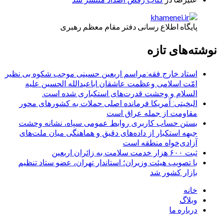
پایگاه اطلاع رسانی دفتر مقام معظم رهبری
نوشته‌های تازه
استاد خارج فقه:مراسم اربعین حسینی موجب شکوه بی نظیر
امّت اسلامی وعظمت عاشقان اباعبدالله الحسین علیه
السلام و وحشت قدرت‌های استکباری شده است.
البخیتی: آمریکا فرمانده اصلی حملات به کشورهای محور
مقاومت از جمله عراق است
بستن حساب کاربری روابط عمومی سپاه، نشانه‌ وحشت
جبهه استکبار از داده‌های دقیق و هماهنگی میان ملت‌های
آزادی‌خواه منطقه است
ثبت ۶۰۰ هزار خدمت سلامت به زائران اربعین
با تصویب هیئت وزیران؛ استاندار تهران، عضو ستاد تنظیم
بازار کشور شد
خانه
وبلاگ
درباره ما