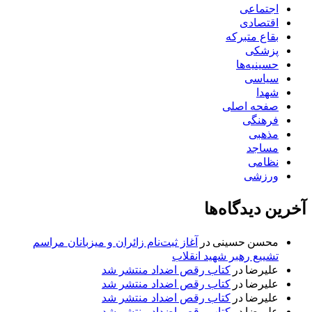
اجتماعی
اقتصادی
بقاع متبرکه
پزشکی
حسینیه‌ها
سیاسی
شهدا
صفحه اصلی
فرهنگی
مذهبی
مساجد
نظامی
ورزشی
آخرین دیدگاه‌ها
محسن حسینی
در
آغاز ثبت‌نام زائران و میزبانان مراسم
تشییع رهبر شهید انقلاب
علیرضا
در
کتاب رقص اضداد منتشر شد
علیرضا
در
کتاب رقص اضداد منتشر شد
علیرضا
در
کتاب رقص اضداد منتشر شد
علیرضا
در
کتاب رقص اضداد منتشر شد