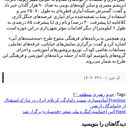
ابریشم مصری و سایر گونه‌های بومی به تعداد ۹۰ هزار گلدان خبر داد
و گفت: گسترش شبکه آبیاری قطره‌ای به طول ۲۵۰۷۰ متر و
استفاده از پساب تصفیه‌شده برای آبیاری عرصه‌های جنگل‌کاری
کلاغاییه (با پیشرفت ۳۰ درصد) و بام ری (با پیشرفت ۸۵ درصدی به
طول ۶ کیلومتر) از دیگر اقدامات مؤثر شهرداری در این حوزه است.
وی همچنین به برنامه‌های فرهنگی متنوع طرح «سه‌شنبه‌های آبی»
اشاره کرد و گفت: برگزاری نمایش‌های خیابانی، غرفه‌های تعاملی،
مسابقات نقاشی کودک، توزیع بروشورهای آموزشی، و اجرای
گروه‌های پانتومیم کودکانه از جمله برنامه‌های آموزشی و فرهنگی این
طرح به شمار می‌روند.
کد خبر: ۱۴۰۴۰۴۳۱.۰۱
Tags:
جدید
رهبری
منطقه ۲۰
Post
Previous
آماده‌سازی مسیر دلدادگی کربلای ایران در تدارک استقبال
از جاماندگان اربعین
navigation
Next
آئین اختتامیه کنگره ملی شعر «قدسیان» برگزار شد
دیدگاهتان را بنویسید