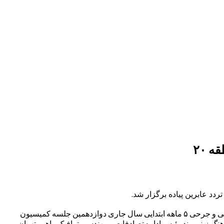
 ۲۰
به گزارش معراج نیوز؛ سینا داودی سرپرست معاونت حمل و نقل و ترافیک منطقه ۲۰ ، اظهار داشت: با هدف تحلیل و بررسی آمار تصادفات فوتی و جرحی ۵ ماهه ابتدایی سال جاری دوازدهمین جلسه کمیسیون
نگ زینی وند رئیس اداره تصادفات و مهندسی ترافیک راهور تهران