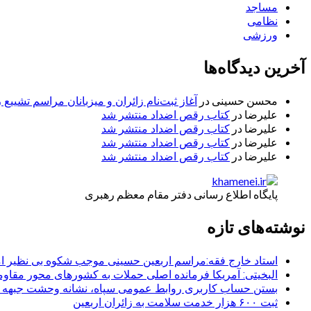
مساجد
نظامی
ورزشی
آخرین دیدگاه‌ها
محسن حسینی
در
آغاز ثبت‌نام زائران و میزبانان مراسم تشییع 
علیرضا
در
کتاب رقص اضداد منتشر شد
علیرضا
در
کتاب رقص اضداد منتشر شد
علیرضا
در
کتاب رقص اضداد منتشر شد
علیرضا
در
کتاب رقص اضداد منتشر شد
پایگاه اطلاع رسانی دفتر مقام معظم رهبری
نوشته‌های تازه
استاد خارج فقه:مراسم اربعین حسینی موجب شکوه بی نظیر ا
البخیتی: آمریکا فرمانده اصلی حملات به کشورهای محور مقا
بستن حساب کاربری روابط عمومی سپاه، نشانه‌ وحشت جبهه است
ثبت ۶۰۰ هزار خدمت سلامت به زائران اربعین