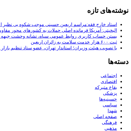
برای:
نوشته‌های تازه
استاد خارج فقه:مراسم اربعین حسینی موجب شکوه بی نظیر ا
البخیتی: آمریکا فرمانده اصلی حملات به کشورهای محور مقا
بستن حساب کاربری روابط عمومی سپاه، نشانه‌ وحشت جبهه است
ثبت ۶۰۰ هزار خدمت سلامت به زائران اربعین
با تصویب هیئت وزیران؛ استاندار تهران، عضو ستاد تنظیم بازار
دسته‌ها
اجتماعی
اقتصادی
بقاع متبرکه
پزشکی
حسینیه‌ها
سیاسی
شهدا
صفحه اصلی
فرهنگی
مذهبی