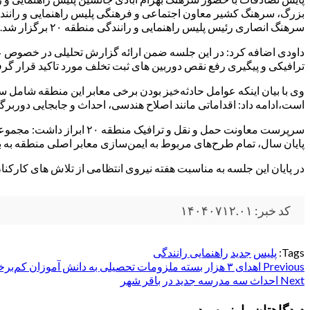
بزرگ، سرهنگ کشیر معاون اجتماعی و فرهنگی پلیس راهنمایی و رانندگ
سرهنگ انصاری رئیس پلیس راهنمایی و رانندگی منطقه ۲۰ برگزار شد.
داودی اضافه کرد: در این جلسه ضمن ارائه گزارش تحلیلی در خصوص عو
ترافیکی و پیگیری رفع نقص دوربین های ثبت تخلف مورد تاکید قرار گر
وی با بیان اینکه عوامل حادثه‌خیز بودن برخی معابر این منطقه شامل
است،ادامه داد: اقداماتی مانند اصلاح هندسی، احداث و جابجایی دوربرگردان‌ها، رفع نقص دور
سرپرست معاونت حمل و نقل
پایان سال، تمام طرح‌های مربوط به ایمن‌سازی معابر اصلی منطقه به ب
در پایان این جلسه به مناسبت هفته نیروی انتظامی از تلاش های کارکنان 
کد خبر: ۱۴۰۴۰۷۱۲.۰۱
Tags:
پلیس
جدید
راهنمایی رانندگی
Post
Previous
اهدای ۳ هزار بسته ملزومات تحصیلی به دانش‌ آموزان کم‌برخوردار منطقه ۲۰
Next
احداث سه مدرسه جدید در باقر شهر
navigation