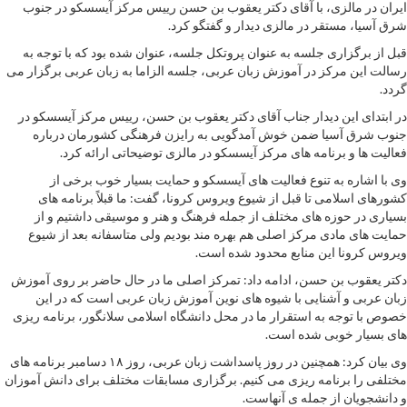
ایران در مالزی، با آقای دکتر یعقوب بن حسن رییس مرکز آیسسکو در جنوب
شرق آسیا، مستقر در مالزی دیدار و گفتگو کرد.
قبل از برگزاری جلسه به عنوان پروتکل جلسه، عنوان شده بود که با توجه به
رسالت این مرکز در آموزش زبان عربی، جلسه الزاما به زبان عربی برگزار می
گردد.
در ابتدای این دیدار جناب آقای دکتر یعقوب بن حسن، رییس مرکز آیسسکو در
جنوب شرق آسیا ضمن خوش آمدگویی به رایزن فرهنگی کشورمان درباره
فعالیت ها و برنامه های مرکز آیسسکو در مالزی توضیحاتی ارائه کرد.
وی با اشاره به تنوع فعالیت های آیسسکو و حمایت بسیار خوب برخی از
کشورهای اسلامی تا قبل از شیوع ویروس کرونا، گفت: ما قبلاً برنامه های
بسیاری در حوزه های مختلف از جمله فرهنگ و هنر و موسیقی داشتیم و از
حمایت های مادی مرکز اصلی هم بهره مند بودیم ولی متاسفانه بعد از شیوع
ویروس کرونا این منابع محدود شده است.
دکتر یعقوب بن حسن، ادامه داد: تمرکز اصلی ما در حال حاضر بر روی آموزش
زبان عربی و آشنایی با شیوه های نوین آموزش زبان عربی است که در این
خصوص با توجه به استقرار ما در محل دانشگاه اسلامی سلانگور، برنامه ریزی
های بسیار خوبی شده است.
وی بیان کرد: همچنین در روز پاسداشت زبان عربی، روز ۱۸ دسامبر برنامه های
مختلفی را برنامه ریزی می کنیم. برگزاری مسابقات مختلف برای دانش آموزان
و دانشجویان از جمله ی آنهاست.