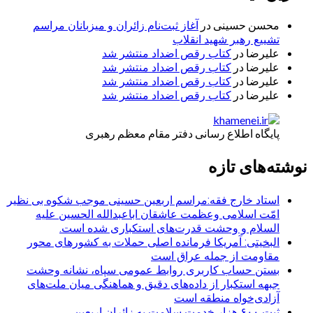
محسن حسینی
در
آغاز ثبت‌نام زائران و میزبانان مراسم
تشییع رهبر شهید انقلاب
علیرضا
در
کتاب رقص اضداد منتشر شد
علیرضا
در
کتاب رقص اضداد منتشر شد
علیرضا
در
کتاب رقص اضداد منتشر شد
علیرضا
در
کتاب رقص اضداد منتشر شد
پایگاه اطلاع رسانی دفتر مقام معظم رهبری
نوشته‌های تازه
استاد خارج فقه:مراسم اربعین حسینی موجب شکوه بی نظیر
امّت اسلامی وعظمت عاشقان اباعبدالله الحسین علیه
السلام و وحشت قدرت‌های استکباری شده است.
البخیتی: آمریکا فرمانده اصلی حملات به کشورهای محور
مقاومت از جمله عراق است
بستن حساب کاربری روابط عمومی سپاه، نشانه‌ وحشت
جبهه استکبار از داده‌های دقیق و هماهنگی میان ملت‌های
آزادی‌خواه منطقه است
ثبت ۶۰۰ هزار خدمت سلامت به زائران اربعین