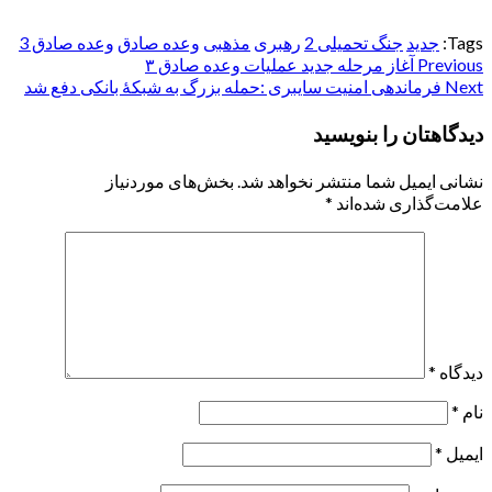
Tags:
جدید
جنگ تحمیلی 2
رهبری
مذهبی
وعده صادق
وعده صادق 3
Post
Previous
آغاز مرحله جدید عملیات وعده صادق ۳
Next
فرماندهی امنیت سایبری :حمله بزرگ به شبکهٔ بانکی دفع شد
navigation
دیدگاهتان را بنویسید
نشانی ایمیل شما منتشر نخواهد شد.
بخش‌های موردنیاز
علامت‌گذاری شده‌اند
*
دیدگاه
*
نام
*
ایمیل
*