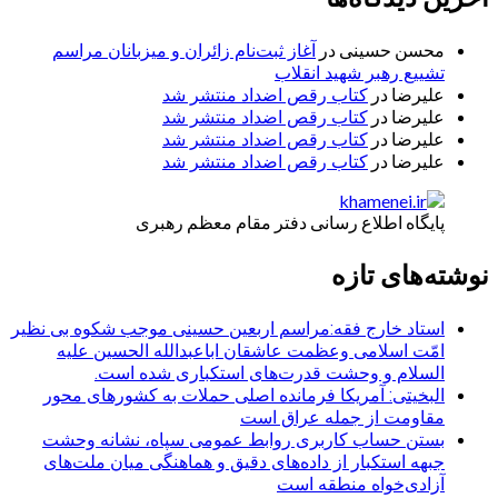
محسن حسینی
در
آغاز ثبت‌نام زائران و میزبانان مراسم
تشییع رهبر شهید انقلاب
علیرضا
در
کتاب رقص اضداد منتشر شد
علیرضا
در
کتاب رقص اضداد منتشر شد
علیرضا
در
کتاب رقص اضداد منتشر شد
علیرضا
در
کتاب رقص اضداد منتشر شد
پایگاه اطلاع رسانی دفتر مقام معظم رهبری
نوشته‌های تازه
استاد خارج فقه:مراسم اربعین حسینی موجب شکوه بی نظیر
امّت اسلامی وعظمت عاشقان اباعبدالله الحسین علیه
السلام و وحشت قدرت‌های استکباری شده است.
البخیتی: آمریکا فرمانده اصلی حملات به کشورهای محور
مقاومت از جمله عراق است
بستن حساب کاربری روابط عمومی سپاه، نشانه‌ وحشت
جبهه استکبار از داده‌های دقیق و هماهنگی میان ملت‌های
آزادی‌خواه منطقه است