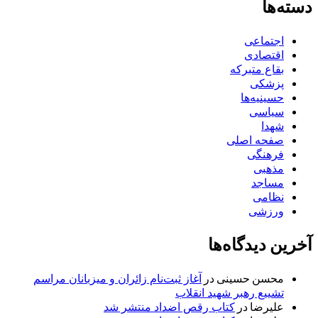
دسته‌ها
اجتماعی
اقتصادی
بقاع متبرکه
پزشکی
حسینیه‌ها
سیاسی
شهدا
صفحه اصلی
فرهنگی
مذهبی
مساجد
نظامی
ورزشی
آخرین دیدگاه‌ها
محسن حسینی
در
آغاز ثبت‌نام زائران و میزبانان مراسم
تشییع رهبر شهید انقلاب
علیرضا
در
کتاب رقص اضداد منتشر شد