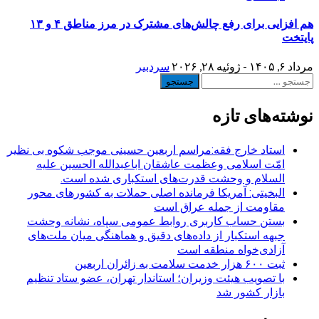
هم افزایی برای رفع چالش‌های مشترک در مرز مناطق ۴ و ۱۳
پایتخت
مرداد ۶, ۱۴۰۵ - ژوئیه ۲۸, ۲۰۲۶
سردبیر
جستجو
برای:
نوشته‌های تازه
استاد خارج فقه:مراسم اربعین حسینی موجب شکوه بی نظیر
امّت اسلامی وعظمت عاشقان اباعبدالله الحسین علیه
السلام و وحشت قدرت‌های استکباری شده است.
البخیتی: آمریکا فرمانده اصلی حملات به کشورهای محور
مقاومت از جمله عراق است
بستن حساب کاربری روابط عمومی سپاه، نشانه‌ وحشت
جبهه استکبار از داده‌های دقیق و هماهنگی میان ملت‌های
آزادی‌خواه منطقه است
ثبت ۶۰۰ هزار خدمت سلامت به زائران اربعین
با تصویب هیئت وزیران؛ استاندار تهران، عضو ستاد تنظیم
بازار کشور شد