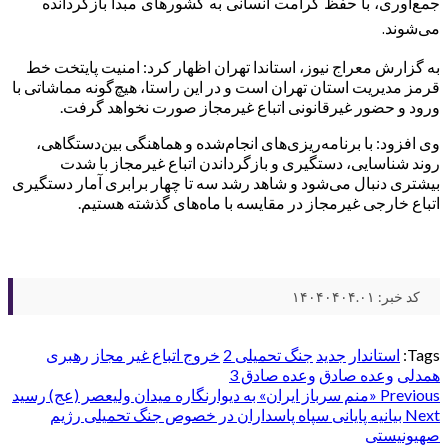
جمع‌آوری، با حفظ کرامت انسانی به کشورهای مبدأ بازگردانده
می‌شوند.
به گزارش معراج نیوز، استاندا تهران اظهار کرد: امنیت پایتخت خط
قرمز مدیریت استان تهران است و در این راستا، هیچ‌گونه مماشاتی با
ورود و حضور غیرقانونی اتباع غیرمجاز صورت نخواهد گرفت.
وی افزود: با برنامه‌ریزی‌های انجام‌شده و هماهنگی بین‌دستگاهی،
روند شناسایی، دستگیری و بازگرداندن اتباع غیرمجاز با شدت
بیشتری دنبال می‌شود و شاهد رشد سه تا چهار برابری آمار دستگیری
اتباع خارجی غیرمجاز در مقایسه با ماه‌های گذشته هستیم.
کد خبر: ۱۴۰۴۰۴۰۴.۰۱
Tags:
استاندار
جدید
جنگ تحمیلی 2
خروج اتباع غیر مجاز
رهبری
همدلی
وعده صادق
وعده صادق 3
Post
Previous
«منم سرباز ایران» به دیوارنگاره میدان ولیعصر (عج) رسید
Next
بیانیه پایانی سپاه پاسداران در خصوص جنگ تحمیلی رژیم
navigation
صهیونیستی