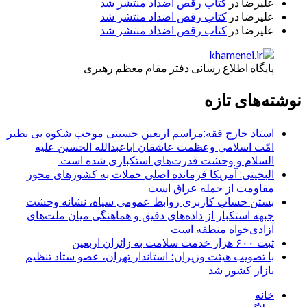
علیرضا
در
کتاب رقص اضداد منتشر شد
علیرضا
در
کتاب رقص اضداد منتشر شد
علیرضا
در
کتاب رقص اضداد منتشر شد
پایگاه اطلاع رسانی دفتر مقام معظم رهبری
نوشته‌های تازه
استاد خارج فقه:مراسم اربعین حسینی موجب شکوه بی نظیر
امّت اسلامی وعظمت عاشقان اباعبدالله الحسین علیه
السلام و وحشت قدرت‌های استکباری شده است.
البخیتی: آمریکا فرمانده اصلی حملات به کشورهای محور
مقاومت از جمله عراق است
بستن حساب کاربری روابط عمومی سپاه، نشانه‌ وحشت
جبهه استکبار از داده‌های دقیق و هماهنگی میان ملت‌های
آزادی‌خواه منطقه است
ثبت ۶۰۰ هزار خدمت سلامت به زائران اربعین
با تصویب هیئت وزیران؛ استاندار تهران، عضو ستاد تنظیم
بازار کشور شد
خانه