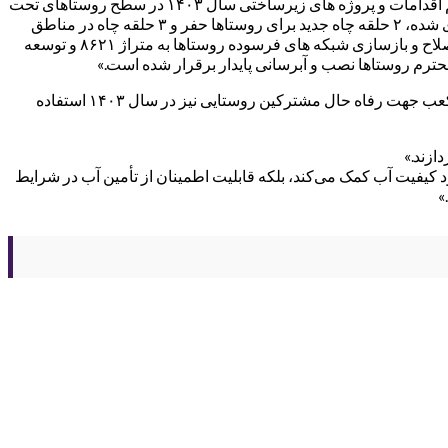
به گزارش معراج نیوز و به نقل از روابط عمومی آبفای منطقه شش شهر تهران؛ مهندس اکبریان، مدیرعامل آبفای منطقه شش، درخصوص اهم اقدامات و پروژه های زیرساختی سال ۱۴۰۳ در سطح روستاهای تحت
خدمات رسانی شرکت به اجرا درآمده اشاره کرد: «در سال گذشته، ۱۰ حلقه چاه در سطح روستاهای تحت خدمات رسانی شرکت احیا و بهسازی شده، ۲ حلقه چاه جدید برای روستاها حفر و ۳ حلقه چاه در مناطق
روستایی تجهیز شده است. یک باب مخزن ۲۰۰۰ هزار مترمکعبی به مدار بهره برداری وارد گردید، توسعه شبکه آبرسانی روستایی به ۸۹۷ متر، اصلاح و بازسازی شبکه های فرسوده روستاها به متراژ ۸۶۲۱ و توسعه
وی همچنین اعلام کرد که به منظور بهبود وضعیت آب‌رسانی و رفع مشکلات کمبود آب، از ۴۴۱ سرویس تانکر آبرسانی با حجم کلی ۳۶۲۸ متر مکعب جهت رفاه حال مشترکین روستایی نیز در سال ۱۴۰۳ استفاده
ازند.»
د کیفیت آب کمک می‌کند، بلکه قابلیت اطمینان از تأمین آب در شرایط
»