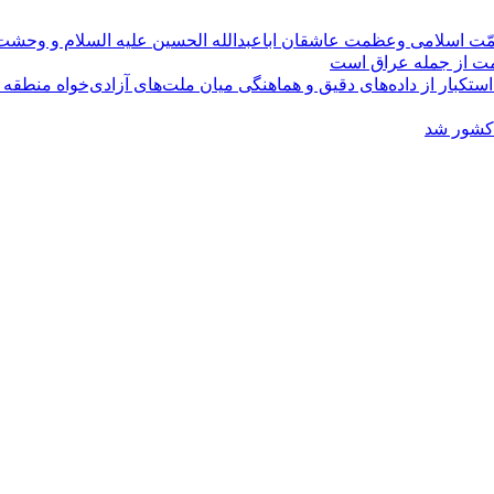
مّت اسلامی وعظمت عاشقان اباعبدالله الحسین علیه السلام و وحش
ومت از جمله عراق است
کبار از داده‌های دقیق و هماهنگی میان ملت‌های آزادی‌خواه منطقه
 کشور شد