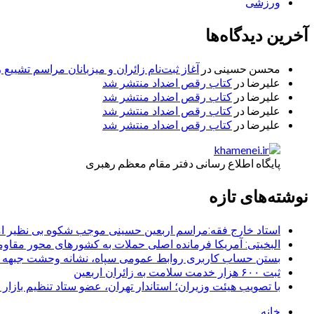
ورزشی
آخرین دیدگاه‌ها
محسن حسینی
در
آغاز ثبت‌نام زائران و میزبانان مراسم تشییع 
علیرضا
در
کتاب رقص اضداد منتشر شد
علیرضا
در
کتاب رقص اضداد منتشر شد
علیرضا
در
کتاب رقص اضداد منتشر شد
علیرضا
در
کتاب رقص اضداد منتشر شد
پایگاه اطلاع رسانی دفتر مقام معظم رهبری
نوشته‌های تازه
استاد خارج فقه:مراسم اربعین حسینی موجب شکوه بی نظیر ا
البخیتی: آمریکا فرمانده اصلی حملات به کشورهای محور مقا
بستن حساب کاربری روابط عمومی سپاه، نشانه‌ وحشت جبهه است
ثبت ۶۰۰ هزار خدمت سلامت به زائران اربعین
با تصویب هیئت وزیران؛ استاندار تهران، عضو ستاد تنظیم بازار
خانه