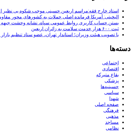
استاد خارج فقه:مراسم اربعین حسینی موجب شکوه بی نظیر ا
البخیتی: آمریکا فرمانده اصلی حملات به کشورهای محور مقا
بستن حساب کاربری روابط عمومی سپاه، نشانه‌ وحشت جبهه است
ثبت ۶۰۰ هزار خدمت سلامت به زائران اربعین
با تصویب هیئت وزیران؛ استاندار تهران، عضو ستاد تنظیم بازار
دسته‌ها
اجتماعی
اقتصادی
بقاع متبرکه
پزشکی
حسینیه‌ها
سیاسی
شهدا
صفحه اصلی
فرهنگی
مذهبی
مساجد
نظامی