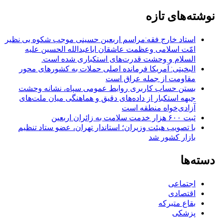
برای:
نوشته‌های تازه
استاد خارج فقه:مراسم اربعین حسینی موجب شکوه بی نظیر
امّت اسلامی وعظمت عاشقان اباعبدالله الحسین علیه
السلام و وحشت قدرت‌های استکباری شده است.
البخیتی: آمریکا فرمانده اصلی حملات به کشورهای محور
مقاومت از جمله عراق است
بستن حساب کاربری روابط عمومی سپاه، نشانه‌ وحشت
جبهه استکبار از داده‌های دقیق و هماهنگی میان ملت‌های
آزادی‌خواه منطقه است
ثبت ۶۰۰ هزار خدمت سلامت به زائران اربعین
با تصویب هیئت وزیران؛ استاندار تهران، عضو ستاد تنظیم
بازار کشور شد
دسته‌ها
اجتماعی
اقتصادی
بقاع متبرکه
پزشکی