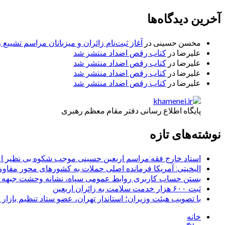
آخرین دیدگاه‌ها
محسن حسینی
در
آغاز ثبت‌نام زائران و میزبانان مراسم تشییع 
علیرضا
در
کتاب رقص اضداد منتشر شد
علیرضا
در
کتاب رقص اضداد منتشر شد
علیرضا
در
کتاب رقص اضداد منتشر شد
علیرضا
در
کتاب رقص اضداد منتشر شد
پایگاه اطلاع رسانی دفتر مقام معظم رهبری
نوشته‌های تازه
استاد خارج فقه:مراسم اربعین حسینی موجب شکوه بی نظیر ا
البخیتی: آمریکا فرمانده اصلی حملات به کشورهای محور مقا
بستن حساب کاربری روابط عمومی سپاه، نشانه‌ وحشت جبهه است
ثبت ۶۰۰ هزار خدمت سلامت به زائران اربعین
با تصویب هیئت وزیران؛ استاندار تهران، عضو ستاد تنظیم بازار
خانه