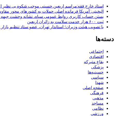
استاد خارج فقه:مراسم اربعین حسینی موجب شکوه بی نظیر ا
البخیتی: آمریکا فرمانده اصلی حملات به کشورهای محور مقا
بستن حساب کاربری روابط عمومی سپاه، نشانه‌ وحشت جبهه است
ثبت ۶۰۰ هزار خدمت سلامت به زائران اربعین
با تصویب هیئت وزیران؛ استاندار تهران، عضو ستاد تنظیم بازار
دسته‌ها
اجتماعی
اقتصادی
بقاع متبرکه
پزشکی
حسینیه‌ها
سیاسی
شهدا
صفحه اصلی
فرهنگی
مذهبی
مساجد
نظامی
ورزشی