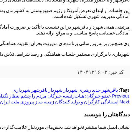
این جلسات از ابتدای تعرض آمریکا و رژیم صهیونیستی به کشورمان
آمادگی مدیریت شهری تشکیل شده است.
مرتضی همتی شهردار باقرشهر در این نشست با تأکید بر ضرورت آمادگ
آمادگی عملیاتی، پاسخ مناسب و به‌موقع ارائه دهند.
وی همچنین بر به‌روزرسانی برنامه‌های مدیریت بحران، تقویت هماهنگی 
شهرداری با برگزاری مستمر جلسات هماهنگی و رصد شرایط، تلاش دارد
کد خبر: ۱۴۰۴۱۲۱۶.۰۲
Tags:
باقرشهر
جدید
رهبری
شهردار
شهردار باقرشهر
شهرداری
Post
Previous
عضو خبرگان: هیات‌رئیسه خبرگان مردم را چشم‌انتظار نگذار
Next
ایستادگی کارگران و‌ تولید کنندگان زمینه ساز پیروزی ملت ایرا
navigation
دیدگاهتان را بنویسید
نشانی ایمیل شما منتشر نخواهد شد.
بخش‌های موردنیاز علامت‌گذاری ش