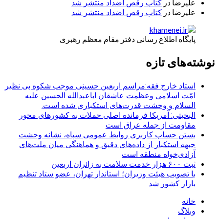
علیرضا
در
کتاب رقص اضداد منتشر شد
علیرضا
در
کتاب رقص اضداد منتشر شد
پایگاه اطلاع رسانی دفتر مقام معظم رهبری
نوشته‌های تازه
استاد خارج فقه:مراسم اربعین حسینی موجب شکوه بی نظیر
امّت اسلامی وعظمت عاشقان اباعبدالله الحسین علیه
السلام و وحشت قدرت‌های استکباری شده است.
البخیتی: آمریکا فرمانده اصلی حملات به کشورهای محور
مقاومت از جمله عراق است
بستن حساب کاربری روابط عمومی سپاه، نشانه‌ وحشت
جبهه استکبار از داده‌های دقیق و هماهنگی میان ملت‌های
آزادی‌خواه منطقه است
ثبت ۶۰۰ هزار خدمت سلامت به زائران اربعین
با تصویب هیئت وزیران؛ استاندار تهران، عضو ستاد تنظیم
بازار کشور شد
خانه
وبلاگ