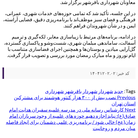
معاونان شهرداری باقرشهر برگزار شد.
در این جلسه، تأکید شد که تمامی حوزه‌های خدمات شهری، عمرانی،
فرهنگی و فضای سبز موظف‌اند با برنامه‌ریزی دقیق، فضایی آراسته،
ایمن و در شأن شهروندان فراهم کنند.
در ادامه، برنامه‌های مرتبط با زیباسازی معابر، لکه‌گیری و ترمیم
آسفالت، ساماندهی مبلمان شهری، شست‌وشو و پاکسازی گسترده،
گل‌آرایی میادین و بوستان‌ها و همچنین اجرای فضاسازی متناسب با
ایام نوروز و ماه مبارک رمضان مورد بررسی و تصویب قرار گرفت.
کد خبر: ۱۴۰۴۱۲۰۲.۰۲
Tags:
جدید
شهردار
شهردار باقرشهر
شهرداری
Post
Previous
نصب بیش از ۳۰۰ هزار کنتور هوشمند برای مشترکین
استان تهران
navigation
Next
کارشناس رسانه ملی در مدرسه علمیه سفیران هدایت امام
صادق(ع): نباید اجازه دهیم حوزه های علمیه از وجود سربازان امام
زمان(عج) خالی شود / برنامه‌ریزی علمی دشمنان برای ایجاد فاصله
میان مردم و روحانیت