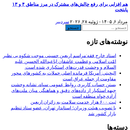
هم افزایی برای رفع چالش‌های مشترک در مرز مناطق ۴ و ۱۳
پایتخت
مرداد ۶, ۱۴۰۵ - ژوئیه ۲۸, ۲۰۲۶
سردبیر
جستجو
برای:
نوشته‌های تازه
استاد خارج فقه:مراسم اربعین حسینی موجب شکوه بی نظیر
امّت اسلامی وعظمت عاشقان اباعبدالله الحسین علیه
السلام و وحشت قدرت‌های استکباری شده است.
البخیتی: آمریکا فرمانده اصلی حملات به کشورهای محور
مقاومت از جمله عراق است
بستن حساب کاربری روابط عمومی سپاه، نشانه‌ وحشت
جبهه استکبار از داده‌های دقیق و هماهنگی میان ملت‌های
آزادی‌خواه منطقه است
ثبت ۶۰۰ هزار خدمت سلامت به زائران اربعین
با تصویب هیئت وزیران؛ استاندار تهران، عضو ستاد تنظیم
بازار کشور شد
دسته‌ها