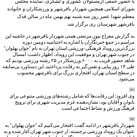
با حضور جمعی ازمسئولان کشوری و لشگری، نماینده مجلس
شورای اسلامی همچنین شهردار باقرشهر و ورزشکاران و خانواده
معظم شهدا عصر روز سه شنبه نهم بهمن ماه در سالن فدک
باقرشهر شهرستان ری برگزار شد.
به گزارش معراج نیوز،مرتضی همتی شهردار باقرشهر در حاشیه این
مراسم در جمع خبرنگاران با اشاره به اختتامیه دومین دوره
بزرگ‌ترین رویداد فرهنگی-ورزشی استان تهران به نام “جوان پهلوان”
در جنوب شهر تهران و موفقیت این رویداد، اظهار داشت: امسال
شاهد حضور قریب به ۶۰۰۰ ورزشکار در ۲۵ رشته ورزشی بودیم که
طی ۱۴ روز پیاپی و نفس‌گیر به رقابت پرداختند. این دستاورد بی‌سابقه
در سطح استان تهران، افتخاری بزرگ برای باقرشهر محسوب
می‌شود.
￼
وی افزود: این رقابت‌ها که شامل رشته‌های ورزشی متنوعی برای
بانوان و آقایان بود، نشان‌دهنده عزم مدیریت شهری برای ترویج
فرهنگ ورزش و نشاط اجتماعی است.
￼
شهردار باقرشهر در ادامه گفت: افتخار می‌کنیم که “جوان پهلوان” به
عنوان یک رویداد ورزشی برجسته، از جنوب شهر تهران آغاز شده و به