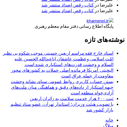
علیرضا
در
کتاب رقص اضداد منتشر شد
علیرضا
در
کتاب رقص اضداد منتشر شد
پایگاه اطلاع رسانی دفتر مقام معظم رهبری
نوشته‌های تازه
استاد خارج فقه:مراسم اربعین حسینی موجب شکوه بی نظیر
امّت اسلامی وعظمت عاشقان اباعبدالله الحسین علیه
السلام و وحشت قدرت‌های استکباری شده است.
البخیتی: آمریکا فرمانده اصلی حملات به کشورهای محور
مقاومت از جمله عراق است
بستن حساب کاربری روابط عمومی سپاه، نشانه‌ وحشت
جبهه استکبار از داده‌های دقیق و هماهنگی میان ملت‌های
آزادی‌خواه منطقه است
ثبت ۶۰۰ هزار خدمت سلامت به زائران اربعین
با تصویب هیئت وزیران؛ استاندار تهران، عضو ستاد تنظیم
بازار کشور شد
خانه
وبلاگ