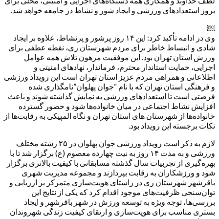
لطف خداوند و همکاری همه دستگاه‌های اجرایی و امنیتی، محلی برای
بروز استعدادهای ورزشی و ایجاد شور و نشاط در جامعه خواهد شد.
￼
وی در ادامه تأکید کرد: این ۱۴ روز پرشور و پرنشاط، علاوه بر ایجاد
شادی و انبساط خاطر برای مردم شهرستان ری، نقطه عطفی برای
ورزش استان تهران بود. این موفقیت مرهون تلاش همه عوامل
اجرایی، حمایت استاندار محترم، فرماندار، نهادهای امنیتی و
اطلاعاتی و همراهی مردم عزیز استان تهران است این رویداد ورزشی
و فرهنگی استان تهران که با نام “جوان پهلوان”نامگذاری شده
فرصتی است تا استعدادهای ورزشی به نمایش گذاشته شوند و باعث
افزایش نشاط اجتماعی در میان خانواده‌ها شود و حضور گسترده
خانواده‌ها از شهرستان های استان تهران و نگاه المپیکی به رقابت‌ها از
نکات برجسته این رویداد بود.
لازم به ذکر است رویداد ورزشی جوان پهلوان در ۲۵ رشته مختلف
ورزشی و به مدت ۱۴ روز به نیت چهارده معصوم (ع) برگزار شد تا با
بهره‌گیری از تجربیات سال گذشته مسابقانی با کیفیت بالاتری برگزار
شود و ورزشکاران به رقابت بپردازند و مجموعه مدیریت شهری
باقرشهر شهرستان ری در راستای هویت‌سازی متمرکز بر ارزیابی و
توان‌سنجی ظرفیت‌های موجود اقدام کرد که یکی از نتایج این
بررسی‌ها، توجه ویژه به توسعه ورزش در شهر باقرشهر و ایجاد
بستری مناسب برای هویت‌سازی و ارتقای کیفیت زندگی شهروندان