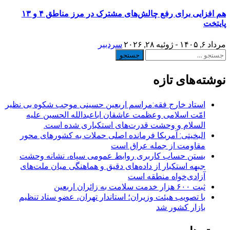
هم افزایی برای رفع چالش‌های مشترک در مرز مناطق ۴ و ۱۳
پایتخت
مرداد ۶, ۱۴۰۵ - ژوئیه ۲۸, ۲۰۲۶
سردبیر
جستجو
برای:
نوشته‌های تازه
استاد خارج فقه:مراسم اربعین حسینی موجب شکوه بی نظیر
امّت اسلامی وعظمت عاشقان اباعبدالله الحسین علیه
السلام و وحشت قدرت‌های استکباری شده است.
البخیتی: آمریکا فرمانده اصلی حملات به کشورهای محور
مقاومت از جمله عراق است
بستن حساب کاربری روابط عمومی سپاه، نشانه‌ وحشت
جبهه استکبار از داده‌های دقیق و هماهنگی میان ملت‌های
آزادی‌خواه منطقه است
ثبت ۶۰۰ هزار خدمت سلامت به زائران اربعین
با تصویب هیئت وزیران؛ استاندار تهران، عضو ستاد تنظیم
بازار کشور شد