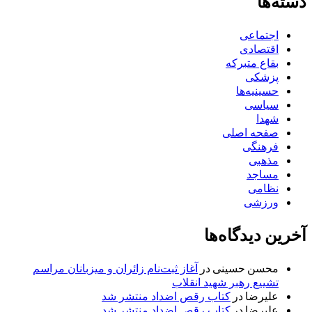
دسته‌ها
اجتماعی
اقتصادی
بقاع متبرکه
پزشکی
حسینیه‌ها
سیاسی
شهدا
صفحه اصلی
فرهنگی
مذهبی
مساجد
نظامی
ورزشی
آخرین دیدگاه‌ها
محسن حسینی
در
آغاز ثبت‌نام زائران و میزبانان مراسم
تشییع رهبر شهید انقلاب
علیرضا
در
کتاب رقص اضداد منتشر شد
علیرضا
در
کتاب رقص اضداد منتشر شد