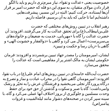
خصوصیت یعنی «عدالت و تقوا»، نیاز مبرم‌تری داریم و باید با الگو
قرار دادن مولای متقیان، به سوی این دو قله که حضرت امیر بر فراز
آن‌ها ایستاده، حرکت کنیم؛ البته در این مسیر، پیشرفت‌هایی
داشته‌ایم اما تا جایی که باید به آن برسیم، فاصله داریم.
رهبر انقلاب در تبیین روش‌های مختلفی که حضرت
علی‌بن‌ابیطالب(ع) برای تحقق عدالت به کار می‌گرفتند، افزودند: آن
حضرت عدالت را گاه با «مهربانی، خدمت به ضعیفان و خانواده‌های
بی‌سرپرست» اعمال می کرد و گاهی با «ذوالفقار و خشونت الهی» و
گاهی با «زبان رسا و حکمت و تبیین».
ایشان، امیرمومنان را مصدر جهاد تبیین برشمردند و افزودند: فرمان
حکومتی ایشان به مالک اشتر پر از مفاهیمی است که عدالت را
محقق می‌سازد.
حضرت آیت‌الله خامنه‌ای در تبیین روش‌های امام علی(ع) در باب تقوا،
افزودند: امیرمومنان گاهی تقوا را در محراب عبادت و نماز و تضرع به
درگاه پروردگار تجلی می‌بخشید و فرشتگانِ عرش را به تحیّر و رشک
وامی‌داشت؛ گاه با صبر و سکوت و گذشتن از حق خود برای حفظ
وحدت مسلمین و جلوگیری از بروز اختلاف آنها عملی می‌کرد و گاه، با
سینه سپر کردن در صحنه‌‌های دشوار مانند لیله‌المَبیت و غزوات
پیامبر(ص).