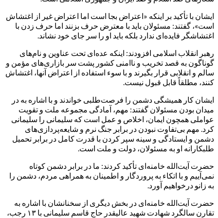
ایشان با تأکید بر اینکه «اعتراض بجا است اما اعتراض غیر از اغتشاش
است»، گفتند: مسئولان باید با معترض حرف بزنند اما حرف زدن با
اغتشاشگر فایده‌ای ندارد بلکه باید او را سر جای خود نشاند.
رهبر انقلاب اسلامی افزودند: اینکه عده‌ای تحت عناوین و نام‌های
گوناگون به قصد تخریب و ناامنی کشور پشت سر بازاری‌های مؤمن و
سالم و انقلابی قرار بگیرند و با سوء استفاده از اعتراض آنها، اغتشاش
کنند، مطلقاً قابل قبول نیست.
ایشان کار همیشگی دشمن را فرصت‌طلبی خواندند و با اشاره به در
میدان بودن مسئولان گفتند: مهم، آمادگی مجموعه ملت و تقویت
عواملی همچون ایمان، اخلاص و عمل است که سلیمانی را سلیمانی
کرد. مهم بی‌تفاوت نبودن در برابر جنگ نرم و شایعه‌پردازی‌های
دشمن و ایستادگی و سینه سپر کردن با قدرت کامل در برابر تحمیل
طلبکارانه او به مسئولان، دولت و ملت است.
حضرت آیت‌الله خامنه‌ای تأکید کردند: ما در برابر دشمن کوتاه
نمی‌آییم و با اتکاء به پروردگار و اطمینان به همراهی مردم، دشمن را
به زانو درخواهیم آورد.
حضرت آیت‌الله خامنه‌ای در بخش دیگری از سخنانشان با اشاره به
تقارن سالگرد شهادت شهید عالیقدر حاج قاسم سلیمانی با ۱۳ رجب،