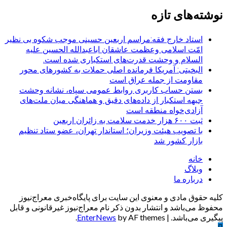
نوشته‌های تازه
استاد خارج فقه:مراسم اربعین حسینی موجب شکوه بی نظیر
امّت اسلامی وعظمت عاشقان اباعبدالله الحسین علیه
السلام و وحشت قدرت‌های استکباری شده است.
البخیتی: آمریکا فرمانده اصلی حملات به کشورهای محور
مقاومت از جمله عراق است
بستن حساب کاربری روابط عمومی سپاه، نشانه‌ وحشت
جبهه استکبار از داده‌های دقیق و هماهنگی میان ملت‌های
آزادی‌خواه منطقه است
ثبت ۶۰۰ هزار خدمت سلامت به زائران اربعین
با تصویب هیئت وزیران؛ استاندار تهران، عضو ستاد تنظیم
بازار کشور شد
خانه
وبلاگ
درباره ما
کلیه حقوق مادی و معنوی این سایت برای پایگاه‌خبری معراج‌نیوز
محفوظ می‌باشد و انتشار بدون ذکر نام معراج‌نیوز غیرقانونی و قابل
پیگیری می‌باشد.
|
by AF themes.
EnterNews