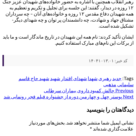
رهبر انقلاب همچنین با اشاره به حضور خانواده‌های شهیدان عزیز جنگ
۱۲ روزه در دیدار، گفتند: این جلسه برای تجلیل و تکریم و تعظیم به
همه شهیدان دفاع مقدس ۱۲ روزه و خانواده‌های آنان – چه سرداران
مشتاق جهاد و شهادت، چه دانشمندان پر توان و چه شهدای دیگر-
تشکیل شده است.
ایشان تأکید کردند: نام همه این شهیدان در تاریخ ماندگار است و ما باید
از برکات این نام‌های مبارک استفاده کنیم.
کد خبر: ۱۴۰۴۱۰۱۳.۰۱
Tags:
جدید
رهبری
شهدا
شهدای اقتدار
شهید
شهید حاج قاسم
سلیمانی
مذهبی
Post
Previous
چالش کمبود داروی بیماران سرطانی
Next
پوستر چهل و چهارمین دوره از جشنواره فیلم فجر رونمایی شد
navigation
دیدگاهتان را بنویسید
نشانی ایمیل شما منتشر نخواهد شد.
بخش‌های موردنیاز
علامت‌گذاری شده‌اند
*