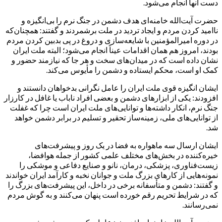
دست آنها انجام می‌شود.
حضرت آیت‌الله خامنه‌ای هدف دشمن در جنگ نرم را بی‌انگیزه و
ناامید کردن مردم و ایجاد تردید در ملت برشمردند و گفتند: همچنان‌که
در دوره امیرالمؤمنین با شایعه‌سازی و دروغ در پی بدبین کردن مردم
بودند، امروز هم همان اقدامات عیناً انجام می‌شود؛ البته ملت ایران
نشان داده است که در میدان‌های سخت و هر جا که نیازمند حضور و
کمک او است، محکم ایستاده و دشمن را مأیوس می‌کند.
ایشان انگیزه قوی ملت ایران را عامل نگرانی بدخواهان دانستند و
افزودند: یکی از ابزارهای دشمن و بعضی افراد ناباب یا غافل در کارزار
جنگ نرم، انکار داشته‌ها و توانایی‌های ملت ایران است چرا که غفلت
از توانایی‌های ملی، زمینه‌ساز تحقیر و تسلیم در برابر دشمن خواهد
شد.
ایشان ارسال سه ماهواره به فضا در یک روز و پیشرفت‌های
خیره‌کننده در بخش‌های مختلف علمی کشور از جمله هوافضا،
زیست‌فناوری، پزشکی، درمان، نانو و صنایع دفاعی و موشکی را
نمونه‌هایی از کارهای بزرگ ملت و جوانان نخبه و کارآمد ایران خواندند
و گفتند: دشمن و متأسفانه برخی در داخل، این پیشرفت‌های بزرگ را
که در شرایط تحریم رقم خورده است پنهان می‌کنند و به گوش مردم
نمی‌رسانند.