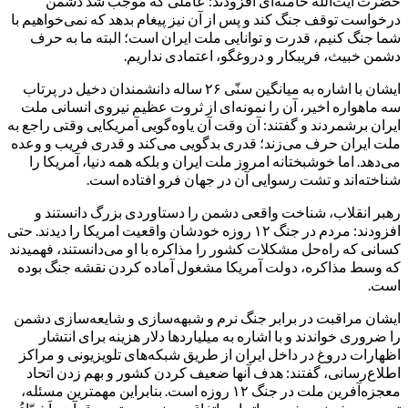
حضرت آیت‌الله خامنه‌ای افزودند: عاملی که موجب شد دشمن
درخواست توقف جنگ کند و پس از آن نیز پیغام بدهد که نمی‌خواهیم با
شما جنگ کنیم، قدرت و توانایی ملت ایران است؛ البته ما به حرف
دشمن خبیث، فریبکار و دروغگو، اعتمادی نداریم.
ایشان با اشاره به میانگین سنّی ۲۶ ساله دانشمندان دخیل در پرتاب
سه ماهواره اخیر، آن را نمونه‌ای از ثروت عظیم نیروی انسانی ملت
ایران برشمردند و گفتند: آن وقت آن یاوه‌گویی آمریکایی وقتی راجع به
ملت ایران حرف می‌زند؛ قدری بدگویی می‌کند و قدری فریب و وعده
می‌دهد. اما خوشبختانه امروز ملت ایران و بلکه همه دنیا، آمریکا را
شناخته‌اند و تشت رسوایی آن در جهان فرو افتاده است.
رهبر انقلاب، شناخت واقعی دشمن را دستاوردی بزرگ دانستند و
افزودند: مردم در جنگ ۱۲ روزه خودشان واقعیت امریکا را دیدند. حتی
کسانی که راه‌حل مشکلات کشور را مذاکره با او می‌دانستند، فهمیدند
که وسط مذاکره، دولت آمریکا مشغول آماده کردن نقشه جنگ بوده
است.
ایشان مراقبت در برابر جنگ نرم و شبهه‌سازی و شایعه‌سازی دشمن
را ضروری خواندند و با اشاره به میلیاردها دلار هزینه برای انتشار
اظهارات دروغ در داخل ایران از طریق شبکه‌های تلویزیونی و مراکز
اطلاع‌رسانی، گفتند: هدف آنها ضعیف کردن کشور و بهم زدن اتحاد
معجزه‌آفرین ملت در جنگ ۱۲ روزه است. بنابراین مهمترین مسئله،