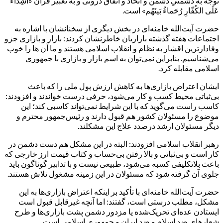
توجه به دشمنیِ دشمن و اتحاد و اتفاق درونی و به تعبیر قرآن «اَشِدّاءُ
عَلَی الکُفّارِ رُحَماءُ بَینَهُم» است.
حضرت آیت‌الله خامنه‌ای در بخش دیگری از سخنانشان با اشاره به
اجتماعات هفته گذشته بازاریان خاطرنشان کردند: بازار و بازاری جزو
وفادارترین اقشار به نظام و انقلاب اسلامی هستند و ما آن ها را خوب
می‌شناسیم. بنابراین نمی‌توان به اسم بازار و بازاری با جمهوری
اسلامی مقابله کرد.
ایشان اعتراض بازاری‌ها به کاهش ارزش پول ملی را که باعث
بی‌ثباتی محیط کسب و کار می‌شود، حرفی درست خواندند و افزودند:
کاسب راست می‌گوید که با این شرایط نمی‌تواند کاسبی کند؛ این
موضوع را مسئولان کشور هم قبول دارند و رئیس‌جمهور محترم و
دیگر مسئولان ارشد درصدد علاج این مشکلند.
رهبر انقلاب اسلامی افزودند: البته در این مشکل هم دست دشمن در
کار است و بی‌ثباتی و بالا رفتن بی‌حساب و کتاب قیمت ارز خارجی که
باعث بلاتکلیفی کسبه می‌شود، طبیعی نیست و با تدابیر گوناگون باید
جلوی آن گرفته شود که مسئولان در این زمینه مشغول تلاش هستند.
حضرت آیت‌الله خامنه‌ای با تأکید بر اینکه اعتراض بازاری‌ها به این
مشکل، مطلب درستی است، گفتند: اما آنچه غیرقابل قبول است
ایستادن عده‌ای تحریک‌شده یا مزدور دشمن پشت بازاری‌ها و طرح
شعارهای ضد اسلام و ضد ایران و جمهوری اسلامی است.