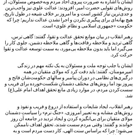
ایشان با اشاره به ضرورت پیروی آحاد مردم وبه‌خصوص مسئولان، از
روش‌های تقوایی حضرت امیر، افزودند: عدالت علوی نیز واجب‌ترین
و جدی‌ترین نیاز کشور است و ما امروز بر خلاف شیعه در طول تاریخ،
هیچ بهانه‌ای برای پیگیری نکردن و اجرا نشدن عدالت نداریم؛ چرا که
حکومت «جمهوری اسلامی و نظام علوی» است.
رهبر انقلاب در بیان موانع تحقق عدالت و تقوا، گفتند: گاهی ترس،
گاهی تردید و ملاحظه رفاقت‌ها و گاهی ملاحظه دشمن، جلوی کار را
می‌گیرد اما باید بدون ملاحظه بی‌مورد، به سمت توسعه عدالت و تقوا
حرکت کرد.
ایشان با جلب توجه ملت و مسئولان به یک نکته مهم در زندگی
امیرمومنان، گفتند: باید دقت کرد که مولای متقیان در همه
درگیری‌های نظامی در دوران پیامبر و سالهای حکومت‌شان فاتح و
پیروز بود اما روش‌های مختلف دشمنانِ شکست‌خورده برای فریب و
سست‌کردن مردم، در موارد زیادی مانع تحقق اهداف امام علی(ع)
شد.
رهبر انقلاب، ایجاد شایعات و استفاده از دروغ و فریب و نفوذ و
روش‌های مشابه و به تعبیر امروزی، «جنگ نرم» را سیاست دشمنان
مولای متقیان برای بی‌انگیزه کردن و ایجاد تردید در جامعه آن روز
خواندند و گفتند: وقتی مردم سست شدند، تحقق اهداف ناممکن
می‌شود؛ چرا که براساس سنت الهی، کار دست مردم است و به