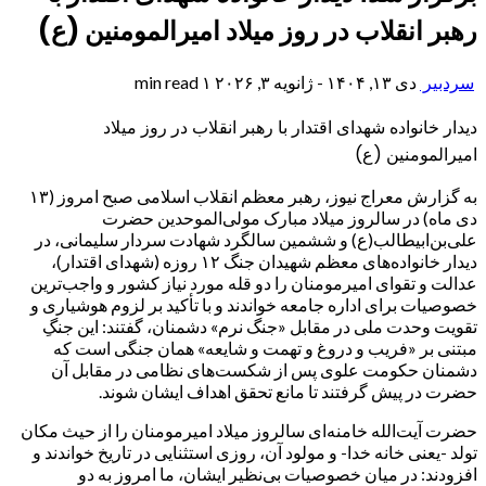
رهبر انقلاب در روز میلاد امیرالمومنین (ع)
سردبیر
دی ۱۳, ۱۴۰۴ - ژانویه ۳, ۲۰۲۶
۱ min read
دیدار خانواده شهدای اقتدار با رهبر انقلاب در روز میلاد
امیرالمومنین (ع)
به گزارش معراج نیوز، رهبر معظم انقلاب اسلامی صبح امروز (۱۳
دی ماه) در سالروز میلاد مبارک مولی‌الموحدین حضرت
علی‌بن‌ابیطالب(ع) و ششمین سالگرد شهادت سردار سلیمانی، در
دیدار خانواده‌های معظم شهیدان جنگ ۱۲ روزه (شهدای اقتدار)،
عدالت و تقوای امیرمومنان را دو قله مورد نیاز کشور و واجب‌ترین
خصوصیات برای اداره جامعه خواندند و با تأکید بر لزوم هوشیاری و
تقویت وحدت ملی در مقابل «جنگ نرم» دشمنان، گفتند: این جنگِ
مبتنی بر «فریب و دروغ و تهمت و شایعه» همان جنگی است که
دشمنان حکومت علوی پس از شکست‌های نظامی در مقابل آن
حضرت در پیش گرفتند تا مانع تحقق اهداف ایشان شوند.
حضرت آیت‌الله خامنه‌ای سالروز میلاد امیرمومنان را از حیث مکان
تولد -یعنی خانه خدا- و مولود آن، روزی استثنایی در تاریخ خواندند و
افزودند: در میان خصوصیات بی‌نظیر ایشان، ما امروز به دو